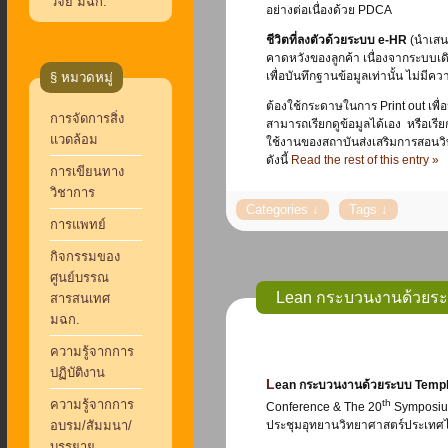
วิจัย มฉก.
อย่างต่อเนื่องด้วย PDCA
ชีวิตที่ลงตัวด้วยระบบ
e-HR
(นำเสน
คาดหวังของลูกค้า เนื่องจากระบบ
เพื่อบันทึกฐานข้อมูลเท่านั้น ไม่มีค
§ หมวดหมู่
ต้องใช้กระดาษในการ Print out เพื
การจัดการสิ่ง
สามารถเรียกดูข้อมูลได้เอง หรือเรี
แวดล้อม
ใช้งานของสถาบันส่งเสริมการสอนว
ดังนี้
Read the rest of this entry »
การเขียนทาง
วิชาการ
การแพทย์
กิจกรรมของ
ศูนย์บรรณ
Lean กระบวนงานด้วยระบ
สารสนเทศ
มฉก.
ความรู้จากการ
ปฏิบัติงาน
Lean กระบวนงานด้วยระบบ Temp
ความรู้จากการ
th
Conference & The 20
Symposium 
อบรม/สัมมนา/
ประชุมอุทยานวิทยาศาสตร์ประเทศไทย
บรรยาย