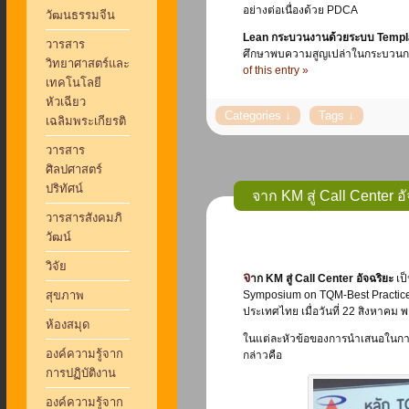
อย่างต่อเนื่องด้วย PDCA
วัฒนธรรมจีน
Lean กระบวนงานด้วยระบบ Templa
วารสาร
ศึกษาพบความสูญเปล่าในกระบวนการน
วิทยาศาสตร์และ
of this entry »
เทคโนโลยี
หัวเฉียว
เฉลิมพระเกียรติ
วารสาร
ศิลปศาสตร์
ปริทัศน์
จาก KM สู่ Call Center อ
วารสารสังคมภิ
วัฒน์
วิจัย
จาก KM สู่ Call Center อัจฉริยะ
เป
สุขภาพ
Symposium on TQM-Best Practices 
ประเทศไทย เมื่อวันที่ 22 สิงหาคม 
ห้องสมุด
ในแต่ละหัวข้อของการนำเสนอในการป
องค์ความรู้จาก
กล่าวคือ
การปฏิบัติงาน
องค์ความรู้จาก