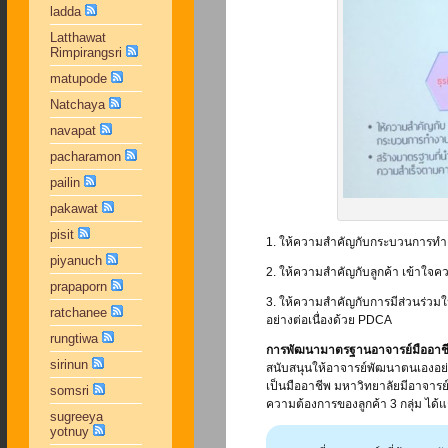
ladda
Latthawat
Rimpirangsri
matupode
Natchaya
navapat
pacharamon
pailin
pakawat
pisit
1. ให้ความสำคัญกับกระบวนการทำ
piyanuch
2. ให้ความสำคัญกับลูกค้า เข้าใ
prapaporn
3. ให้ความสำคัญกับการมีส่วนร่วมใน
ratchanee
อย่างต่อเนื่องด้วย PDCA
rungtiwa
การพัฒนามาตรฐานอาจารย์มืออาช
sirinun
สนับสนุนให้อาจารย์พัฒนาตนเองอย่
เป็นมืออาชีพ มหาวิทยาลัยมีอาจารย์
somsri
ความต้องการของลูกค้า 3 กลุ่ม ได้แ
sugreeya
yotnuy