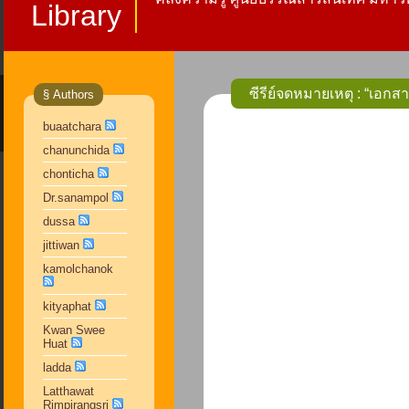
Library
ซีรีย์จดหมายเหตุ : “เอ
§ Authors
buaatchara
chanunchida
chonticha
Dr.sanampol
dussa
jittiwan
kamolchanok
kityaphat
Kwan Swee
Huat
ladda
Latthawat
Rimpirangsri