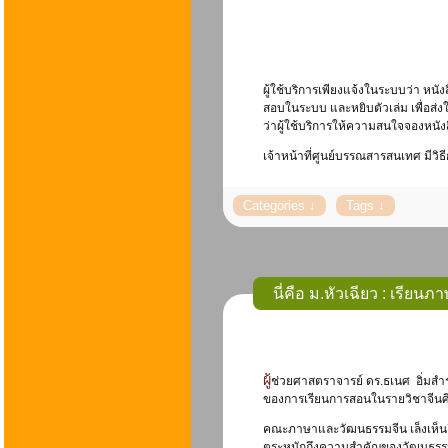
ผู้ใช้บริการเพียงแจ้งในระบบว่า หนั
สอบในระบบ และหยิบตัวเล่ม เพื่อส่
ว่าผู้ใช้บริการให้ความสนใจจองหนัง
เจ้าหน้าที่ศูนย์บรรณสารสนเทศ มีว
นี่คือ ม.หัวเฉียว : เรี
ผู้ช่วยศาสตราจารย์ ดร.ธเนศ อิ่มสำราญ (2563) รองคณบดีคณะภาษาและวัฒนธรรมจีน ได้กล่าวถึง การนำอุปรากร “งิ้ว” มาเป็นส่วนหนึ่ง
ของการเรียนการสอนในรายวิชาจีนศึ
คณะภาษาและวัฒนธรรมจีน เล็งเห็นถ
ตระหนักถึงความสำคัญของวัฒนธรรมจีน