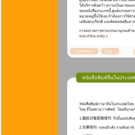
ศูนย์บรรณสารสนเทศ มหาวิทยาลัยหัวเ
ให้บริการค้นคว้า ความเป็นมาขอ
ของหนังสือประเภทนี้ ศูนย์บรรณสา
หมวดหมู่ขึ้นใช้เอง ถ้าต้องการใช้ส
เฉลิมพระเกียรติ และติดต่อขอยืมอ่าน
การลงรายการทางบรรณานุกรมสำหรับห
rest of this entry »
หนังสือพิมพ์จีนในประเทศ
หนังสือพิมพ์ภาษาจีนในประเทศไทย เริ่มมีการตีพิมพ์ครั้งแรกเมื่อปี 2450 ชื่อหนังสือพิมพ์จีนที่มีปรากฎไว้ในหอสมุดแห่งชาติ คือ華暹新報 ชื่อ
ไทย จีโนสยามวารศัพท์ โดยมีนายเซียวฮ
1.
國民日報星期增刊
ก๊กมิ้นฉบับพิ
2.
光華周刊
กงหอจิวคัง รายสัปดาห์