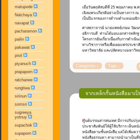
matupode
เมื่อวันพฤหัสบดีที่ 25 พฤษภาคม พ
เฉิลมพระเกียรติอย่างเป็นทางการ ณ อ
Natchaya
เป็นปีแรกของการดำรงตำแหน่งอธิการ
navapat
ศาสตราจารย์ นายแพทย์เกษม วัฒนช
pacharamon
อธิการบดี ท่านได้มอบเอกสารหลัก
pailin
โครงการอันเกี่ยวเนื่องกับการดำเนิ
ทางวิชาการหรือเพื่อเผยแพร่ประชาส
pakawat
มหาวิทยาลัย และปลัดทบวงมหาวิทยา
pisit
piyanuch
prapaporn
ratchanee
rungtiwa
จากเหล็กกั้นหนังสือมาเป็
sirinun
somsri
sugreeya
yotnuy
ศูนย์บรรณสารสนเทศ มีการปรับปรุงเปลี่ยนแปลงบรรยากาศภายในอาคารให้เกิดความรู้สึกสบาย ผ่อนคลายมากขึ้น และพยายามสื่อสารหรือ
supachok
ประชาสัมพันธ์ให้ผู้ใช้บริการ เห็นห
หนังสือตามชั้นหนังสือ แต่ได้เพิ่มค
supaporn
หนังสือธรรมดา สามารถนำมาเป็นที่จั