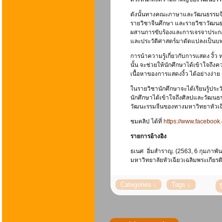
ดังนั้นทางคณะภาษาและวัฒนธรรมจีน จ
รายวิชาจีนศึกษา และรายวิชาวัฒนธรรม
ผสานการขับร้องและการเจรจาประกอบ
และประวัติศาสตร์มาดัดแปลงเป็นบ
การนำความรู้เกี่ยวกับการแสดง งิ้
นั้น จะช่วยให้นักศึกษาได้เข้าใจ
เนื้อหาของการแสดงงิ้ว ได้อย่างง่าย แ
ในรายวิชานักศึกษาจะได้เรียนรู้ประว
นักศึกษาได้เข้าใจถึงศิลปและวัฒนธ
วัฒนะรรมจีนของทางมหาวิทยาหัวเฉีย
ชมคลิป ได้ที่
https://www.faceboo
รายการอ้างอิง
ธเนศ อิ่มสำราญ. (2563, 6 กุมภาพ
มหาวิทยาลัยหัวเฉียวเฉลิมพระเกียรต