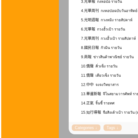
3.
光華報
กงหอป่อ รายวัน
4.
光華周刊
กงหอป่อฉบับวันอาทิตย์
5.
光明週報
กวงหมิง รายสัปดาห์
6.
光華報
กวงฮั้วเป้า รายวัน
7.
光華周刊
กวงฮั้วเป้า รายสัปดาห์
8.
國民日報
กัวมิน รายวัน
9.
商報
ข่าวสินค้าพาณิชย์ รายวัน
10.
僑
聲
คิ่วเซ็ง รายวัน
11.
僑
聲
เคียวเซ็ง รายวัน
12.
中中
จงจงวิทยาสาร
13.
華暹新報
จีโนสยามวารศัพท์ รา
14.
正氣
จิ้นชี้ รายทศ
15.知
行導報
จือสิงเต้าเป้า รายวัน 