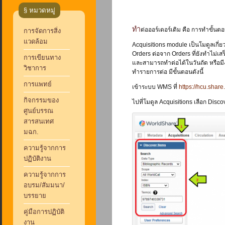
§ หมวดหมู่
ทำต่อออร์เดอร์เดิม คือ การทำขั้
การจัดการสิ่ง
แวดล้อม
Acquisitions module เป็นโมดูลเก
Orders ต่อจาก Orders ที่ยังทำไม่เ
การเขียนทาง
และสามารถทำต่อได้ในวันถัด หรือมี
วิชาการ
ทำรายการต่อ มีขั้นตอนดังนี้
การแพทย์
เข้าระบบ WMS ที่
https://hcu.shar
กิจกรรมของ
ไปที่โมดูล Acquisitions เลือก Disc
ศูนย์บรรณ
สารสนเทศ
มฉก.
ความรู้จากการ
ปฏิบัติงาน
ความรู้จากการ
อบรม/สัมมนา/
บรรยาย
คู่มือการปฏิบัติ
งาน