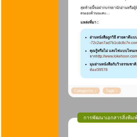
สุดท้ายนี้ขอฝากบรรดานักอ่านหรือผู้
ตนเองด้วนนะคะ…
แหล่งที่มา :
อ่านหนังสือถูกวิธี สายตาดีแบบบ
-72c2an7ad7b1cdc8c7n.com/
คุณรู้หรือไม่ แสงไฟแบบไหนเ
จาก
http://www.lokehoon.co
มุมอ่านหนังสือกับวิวธรรมชาติ
ห้อง/39578
การพัฒนาเอกสารสิ่งพิมพ์ม