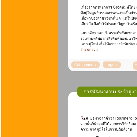
เนื่องจากทรัพยากรฯ ซึ่งจัดพิมพ์โดยมหาวิทยาลัยหัวเฉียวเฉลิมพระเกียรติและสิ่งพิมพ์ที่มีตราสัญลักษณ์มหาวิทยาลัยหัวเฉียวเฉลิมพระเกียรติ
มีอยู่ในศูนย์บรรณสารสนเทศเป็นจำ
เนื้อหาของสาขาวิชานั้น ๆ แต่ในปัจจ
เดียวกัน จึงทำให้ประสบปัญหาในเรื
แผนกจัดหาและวิเคราะห์ทรัพยากรสาร
รวบรวมทรัพยากรสิ่งพิมพ์ของมหาวิท
เลขหมู่ใหม่ เพื่อให้เอกสารสิ่งพิมพ์
this entry »
การพัฒนางานประจำสู่งานว
R2R
ย่อมาจากคำว่า Routine to Re
จากนั้นก็นำผลที่ได้จากการวิจัยย้อ
ความภาคภูมิใจในการปฏิบัติงาน