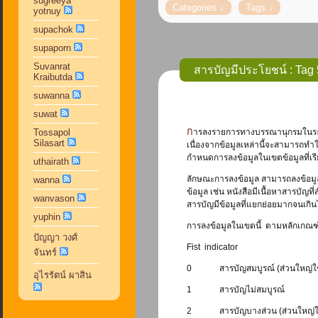
sugreeya
yotnuy
supachok
supaporn
Suvanrat
สารบัญมีประโยชน์ : Tag 
Kraibutda
suwanna
suwat
การลงรายการทางบรรณานุกรมในระบบฐานข้อมูลห้องสมุดอัตโนมัตินั้น การลงรายละเอียดของสารบัญหนังสือก็เป็นส่วนสำคัญเช่นกัน
Tossapol
Silasart
เนื่องจากข้อมูลเหล่านี้จะสามารถทำใ
กำหนดการลงข้อมูลในเขตข้อมูลที่เร
uthairath
ลักษณะการลงข้อมูล สามารถลงข้อมูลท
wanna
ข้อมูล เช่น หนังสือมีเนื้อหาสารบัญท
wanvason
สารบัญมีข้อมูลที่แยกย่อยมากจนเก
yuphin
การลงข้อมูลในเขตนี้ ตามหลักเกณฑ
ปัญญา วงศ์
Fist indicator
จันทร์
0 สารบัญสมบูรณ์ (ส่วนใหญ่ใช้ตัวบ
อุไรรัตน์ ผาสิน
1 สารบัญไม่สมบูรณ์
2 สารบัญบางส่วน (ส่วนใหญ่ใช้ตัว