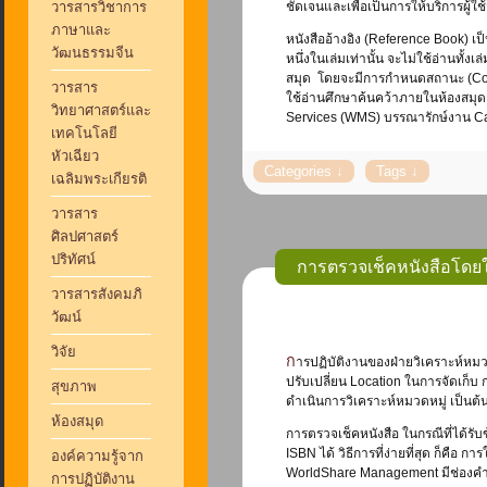
วารสารวิชาการ
ชัดเจนและเพื่อเป็นการให้บริการผู้ใช
ภาษาและ
หนังสืออ้างอิง (Reference Book) เป
วัฒนธรรมจีน
หนึ่งในเล่มเท่านั้น จะไม่ใช้อ่านทั้ง
สมุด โดยจะมีการกำหนดสถานะ (Code
วารสาร
ใช้อ่านศึกษาค้นคว้าภายในห้องสม
วิทยาศาสตร์และ
Services (WMS) บรรณารักษ์งาน Ca
เทคโนโลยี
หัวเฉียว
เฉลิมพระเกียรติ
วารสาร
ศิลปศาสตร์
ปริทัศน์
การตรวจเช็คหนังสือโดย
วารสารสังคมภิ
วัฒน์
วิจัย
การปฏิบัติงานของฝ่ายวิเคราะห์หมวดหมู่ หนังสือ บางครั้งจะต้องมีการตรวจเช็คหนังสือในกรณีต่าง ๆ เช่น การตรวจเช็ครายการหนังสือเพื่อ
ปรับเปลี่ยน Location ในการจัดเก็บ ก
สุขภาพ
ดำเนินการวิเคราะห์หมวดหมู่ เป็นต้
ห้องสมุด
การตรวจเช็คหนังสือ ในกรณีที่ได้รับข
ISBN ได้ วิธีการที่ง่ายที่สุด ก็คื
องค์ความรู้จาก
WorldShare Management มีช่องคำค้
การปฏิบัติงาน