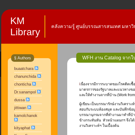
KM
คลังความรู้ ศูนย์บรรณสารสนเทศ มหาวิท
Library
WFH งาน Catalog จากใบสั
§ Authors
buaatchara
chanunchida
เนื่องจากมีการระบาดของโรคติดเชื้อไวรัสโคโรนา 2019 (COVID-19) ละลอกใหม่ มหาวิทยาลัยหัวเฉียวเฉลิมพระเกียรติ ดำเนินการตาม
chonticha
มาตรการของรัฐบาลและแนวทางของกร
Dr.sanampol
และให้ทำงานจากที่บ้าน (Work fro
dussa
ผู้เขียน เป็นบรรณารักษ์งานวิเคราะ
jittiwan
สอบกับระบบห้องสมุด และบันทึกข้อม
บรรณานุกรมจากที่ทำงานมาทำที่บ้าน
kamolchanok
ข้างกระทันหัน หัวหน้าแผนกฯ จึงได
งานวิเคราะห์ฯ ในเบื้องต้น
kityaphat