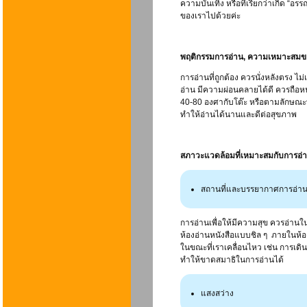
ความบันเทิง หรือที่เรียกว่าเกิด “อร
ของเราไปด้วยค่ะ
พฤติกรรมการอ่าน, ความเหมาะสมข
การอ่านที่ถูกต้อง ควรนั่งหลังตรง ไม่
อ่าน มีความผ่อนคลายได้ดี ควรถือห
40-80 องศากับโต๊ะ หรือตามลักษณะทา
ทำให้อ่านได้นานและดีต่อสุขภาพ
สภาวะแวดล้อมที่เหมาะสมกับการอ่
สถานที่และบรรยากาศการอ่า
การอ่านเพื่อให้มีความสุข ควรอ่านใน
ห้องอ่านหนังสือแบบชิล ๆ ภายในห้อง
ในขณะที่เราเคลื่อนไหว เช่น การเดิน
ทำให้ขาดสมาธิในการอ่านได้
แสงสว่าง