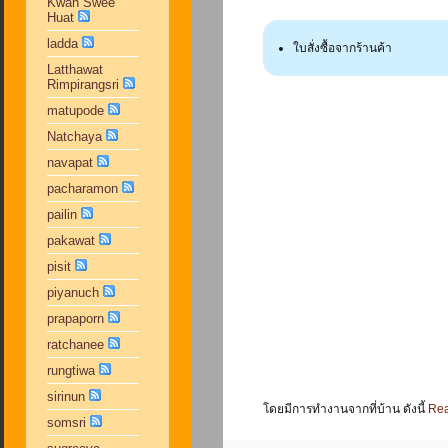
Kwan Swee
Huat
ladda
ใบสั่งซื้อจากร้านค้า
Latthawat
Rimpirangsri
matupode
Natchaya
navapat
pacharamon
pailin
pakawat
pisit
piyanuch
prapaporn
ratchanee
rungtiwa
sirinun
โดยมีการทำงานจากที่บ้าน ดังนี้
Rea
somsri