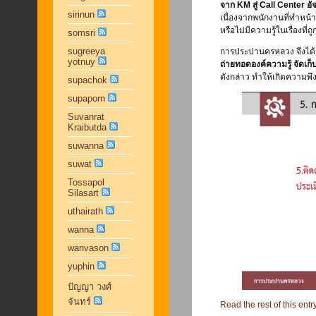
จาก KM สู่ Call Center อั
sirinun
เนื่องจากพนักงานที่ทำหน
หรือไม่มีความรู้ในเรื่องที
somsri
sugreeya
การประปานครหลวง จึงได้
yotnuy
ถ่ายทอดองค์ความรู้ จัดเก
ดังกล่าว ทำให้เกิดความพึ
supachok
supaporn
Suvanrat
Kraibutda
suwanna
suwat
Tossapol
Silasart
uthairath
wanna
wanvason
yuphin
ปัญญา วงศ์
จันทร์
Read the rest of this entr