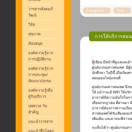
วารสารสังคมภิ
วัฒน์
วิจัย
สุขภาพ
การให้บริการสอน
ห้องสมุด
องค์ความรู้จาก
การปฏิบัติงาน
ผู้เขียน มีหน้าที่ดูแลและอำนวยความสะดวกในการใช้ห้อง Study Room ซึ่งมีจำนวน 10 ห้อง ให้บริการที่ชั้น 4
ศูนย์บรรณสารสนเทศ มีผู้ขอ
องค์ความรู้จาก
นักศึกษา ในปีนี้ เมื่อเก
การประชุม/
สอนออนไลน์แทนที่
สัมมนา/อบรม
ศูนย์บรรณสารสนเทศ จึงขอค
องค์ความรู้เพื่อ
ให้ แม้ว่าจะมี WiFi ให้บร
ผู้รับบริการ
อาจารย์มีความมั่นใจในกา
เดือนกรกฎาคม ที่ผ่านมา มี
เทศกาล วัน
อาจารย์ต้องการความเงียบ
สำคัญ
สารสนเทศได้รับเสียงตอบรั
เพิ่มเติม และอาจจะพิจารณ
แนะนำวารสาร
จะเห็นได้ว่า ศูนย์บรรณสาร
แนะนำสื่อโสตฯ