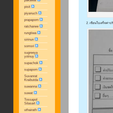
pakawat
pisit
piyanuch
prapaporn
2. เขียนใบเสร็จค่าป
ratchanee
rungtiwa
sirinun
somsri
sugreeya
yotnuy
supachok
supaporn
Suvanrat
Kraibutda
suwanna
suwat
Tossapol
Silasart
uthairath