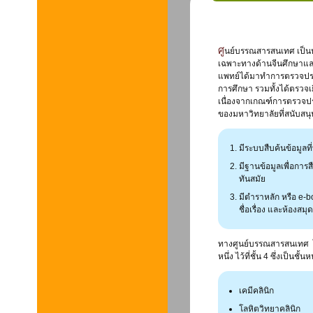
ศูนย์บรรณสารสนเทศ เป็นหน่วยงานสนับสนุนของมหาวิทยาลัยในด้านการเรียน การสอน การค้นคว้า วิจัย โดย
เฉพาะทางด้านจีนศึกษาและว
แพทย์ได้มาทำการตรวจประเ
การศึกษา รวมทั้งได้ตรวจเ
เนื่องจากเกณฑ์การตรวจประ
ของมหาวิทยาลัยที่สนับสนุ
มีระบบสืบค้นข้อมูลท
มีฐานข้อมูลเพื่อก
ทันสมัย
มีตำราหลัก หรือ e-
ชื่อเรื่อง และห้องสม
ทางศูนย์บรรณสารสนเทศ ได
หนึ่ง ไว้ที่ชั้น 4 ซึ่งเป็
เคมีคลินิก
โลหิตวิทยาคลินิก