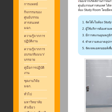
เนื่องจากเกิดสถานการณ์การระบาดของโรคโควิด-19 ทำให้ต้องปรับตัว เข้ากับสถานการณ์ในยุค New Normal
การแพทย์
ศูนย์บรรณสารสนเทศ ได้ตร
ห้อง Study Room โดยยึดหลั
กิจกรรมของ
ศูนย์บรรณ
จัดโต๊ะในห้อง Study 
สารสนเทศ
มฉก.
ผู้ใช้บริการต้องสว
มีการสแกนอุณหภูมิก
ความรู้จากการ
ปฏิบัติงาน
ทำความสะอาดอุปกรณ์ 
จัดเจลแอลกอฮอล์เพ
ความรู้จากการ
อบรม/สัมมนา/
บรรยาย
คู่มือการปฏิบัติ
งาน
ชุดงานวิจัย
มฉก.
ทั่วไป
มหาวิทยาลัย
หัวเฉียว