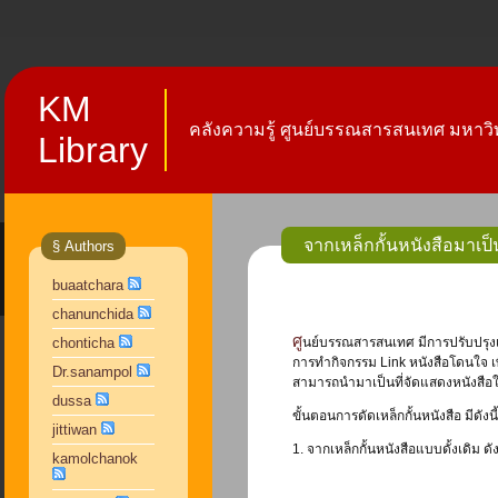
KM
คลังความรู้ ศูนย์บรรณสารสนเทศ มหาวิท
Library
จากเหล็กกั้นหนังสือมาเป็
§ Authors
buaatchara
chanunchida
ศูนย์บรรณสารสนเทศ มีการปรับปรุงเปลี่ยนแปลงบรรยากาศภายในอาคารให้เกิดความรู้สึกสบาย ผ่อนคลายมากขึ้น และพยายามสื่อสารหรือประชาสัมพันธ์ให้ผู้ใช้บริการ เห็นหนังสือที่น่าสนใจ ที่เข้ามาใหม่ๆ อยู่เสมอ ๆ โดย
chonticha
การทำกิจกรรม Link หนังสือโดนใจ เพ
Dr.sanampol
สามารถนำมาเป็นที่จัดแสดงหนังสือใน
dussa
ขั้นตอนการดัดเหล็กกั้นหนังสือ มีดังนี้
jittiwan
1. จากเหล็กกั้นหนังสือแบบดั้งเดิม ด
kamolchanok