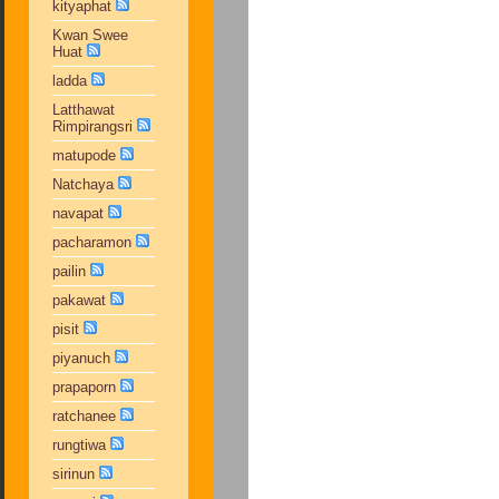
kityaphat
Kwan Swee
Huat
ladda
Latthawat
Rimpirangsri
matupode
Natchaya
navapat
pacharamon
pailin
pakawat
pisit
piyanuch
prapaporn
ratchanee
rungtiwa
sirinun