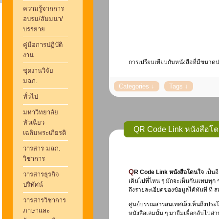
ความรู้จากการ
อบรม/สัมมนา/
บรรยาย
คู่มือการปฏิบัติ
งาน
การเปรียบเทียบกับหนังสือที่มีขนาด
ชุดงานวิจัย
มฉก.
ทั่วไป
มหาวิทยาลัย
หัวเฉียว
QR Code Link หนังสือโ
เฉลิมพระเกียรติ
วารสาร มฉก.
วิชาการ
QR Code Link
หนังสือโดนใจ
เป็นอ
วารสารธุรกิจ
เดินไปที่ไหน ๆ มักจะเห็นกันแทบทุก
ปริทัศน์
ถึงรายละเอียดของข้อมูลได้ทันที ที
วารสารวิชาการ
ศูนย์บรรณสารสนเทศเล็งเห็นถึงประโย
ภาษาและ
หนังสือเล่มนั้น ๆ มายืมเพื่อกลับไปอ่า