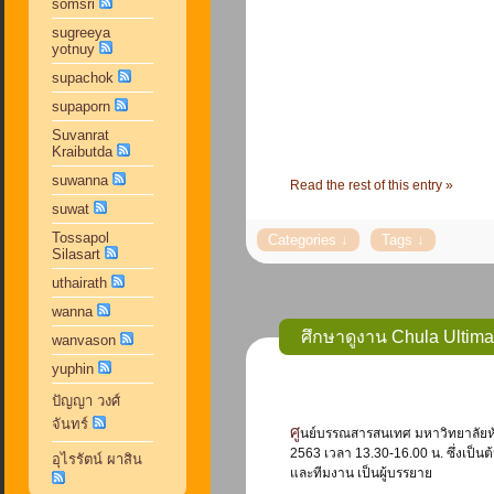
somsri
sugreeya
yotnuy
supachok
supaporn
Suvanrat
Kraibutda
suwanna
Read the rest of this entry »
suwat
Tossapol
Silasart
uthairath
wanna
ศึกษาดูงาน Chula Ultima
wanvason
yuphin
ปัญญา วงศ์
จันทร์
ศูนย์บรรณสารสนเทศ มหาวิทยาลัยหัวเฉียวเฉลิมพระเกียรติ ได้เข้าศึกษาดูงาน Chula UltimateX Library ณ อาคารจามจุรี 10 ภายใต้การบริหารของสำนักงานวิทยทรัพยากร จุฬาลงกรณ์มหาวิทยาลัย เมื่อวันที่ 18 ธันวาคม
2563 เวลา 13.30-16.00 น. ซึ่งเป
อุไรรัตน์ ผาสิน
และทีมงาน เป็นผู้บรรยาย