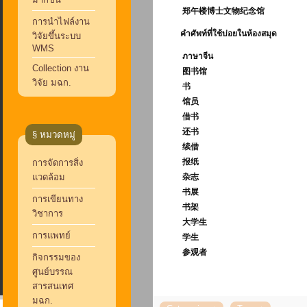
郑午楼
博士文物纪念馆
การนำไฟล์งาน
คำศัพท์ที่ใช้บ่อยใน
ห้องสมุด
วิจัยขึ้นระบบ
WMS
ภาษาจี
น
Collection งาน
图书馆
วิจัย มฉก.
书
馆员
借书
还书
§ หมวดหมู่
续借
报纸
การจัดการสิ่ง
แวดล้อม
杂志
书展
การเขียนทาง
书架
วิชาการ
大学生
การแพทย์
学生
参观者
กิจกรรมของ
ศูนย์บรรณ
สารสนเทศ
มฉก.