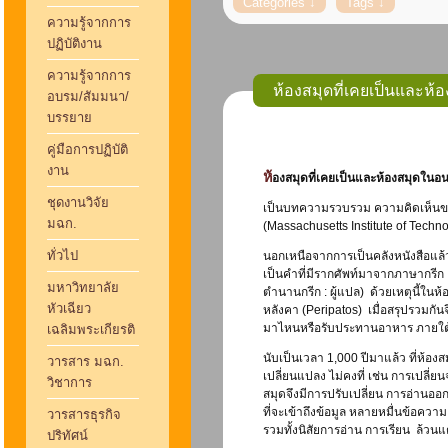
ความรู้จากการ
ปฏิบัติงาน
ความรู้จากการ
ห้องสมุดที่เคยเป็นและห
อบรม/สัมมนา/
บรรยาย
คู่มือการปฏิบัติ
งาน
ห้องสมุดที่เคยเป็นและห้องสมุดใน
ชุดงานวิจัย
เป็นบทความรวบรวม ความคิดเห็นขอ
มฉก.
(Massachusetts Institute of Techno
ทั่วไป
นอกเหนือจากการเป็นคลังหนังสือแล้ว
เป็นคำที่มีรากศัพท์มาจากภาษากรี
มหาวิทยาลัย
ตำนานกรีก : ผู้แปล) ด้วยเหตุนี้ใ
หัวเฉียว
หลังคา (Peripatos) เมื่อสรุปรวมก
มาไหนหรือรับประทานอาหาร ภายใต้ร่
เฉลิมพระเกียรติ
นับเป็นเวลา 1,000 ปีมาแล้ว ที่ห้
วารสาร มฉก.
เปลี่ยนแปลง ไม่คงที่ เช่น การเปลี่ย
วิชาการ
สมุดจึงมีการปรับเปลี่ยน การอ่านออก
ที่จะเข้าถึงข้อมูล หลายหมื่นข้อคว
วารสารธุรกิจ
รวมทั้งนิสัยการอ่าน การเรียน ล้ว
ปริทัศน์