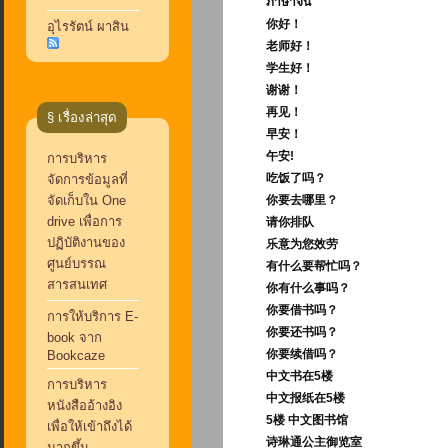
ภาษาจี
น
你好！
อุไรรัตน์ ผาสิน
老师好！
学生好！
谢谢！
再见！
§ เรื่องล่าสุด
早安！
午安
!
การบริหาร
吃饭了吗？
จัดการข้อมูลที่
จัดเก็บใน One
你要去哪里？
drive เพื่อการ
请你排队
ปฏิบัติงานของ
乐意为您效劳
ศูนย์บรรณ
有什么要帮忙吗？
สารสนเทศ
你有什么事吗？
你要借书吗？
การให้บริการ E-
你要还书吗？
book จาก
你要续借吗？
Bookcaze
中文书在
5
楼
การบริหาร
中文报纸在
5
楼
หนังสืออ้างอิง
5
楼
中文图书馆
เพื่อให้เข้าถึงได้
诗琳通公主御览室
มากขึ้น