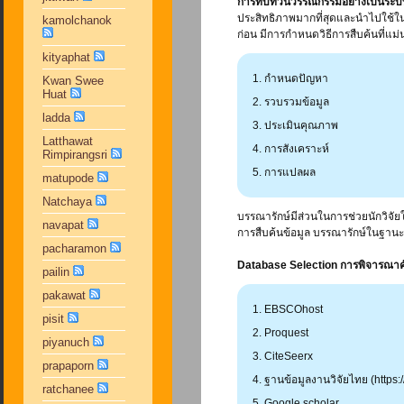
การทบทวนวรรณกรรมอย่างเป็นระบ
ประสิทธิภาพมากที่สุดและนำไปใช้ในก
kamolchanok
ก่อน มีการกำหนดวิธีการสืบค้นที่แม่
kityaphat
กำหนดปัญหา
Kwan Swee
Huat
รวบรวมข้อมูล
ladda
ประเมินคุณภาพ
Latthawat
การสังเคราะห์
Rimpirangsri
การแปลผล
matupode
Natchaya
บรรณารักษ์มีส่วนในการช่วยนักวิจั
navapat
การสืบค้นข้อมูล บรรณารักษ์ในฐานะเป
pacharamon
Database Selection การพิจารณาคั
pailin
pakawat
EBSCOhost
pisit
Proquest
piyanuch
CiteSeerx
prapaporn
ฐานข้อมูลงานวิจัยไทย (https:
ratchanee
Google scholar