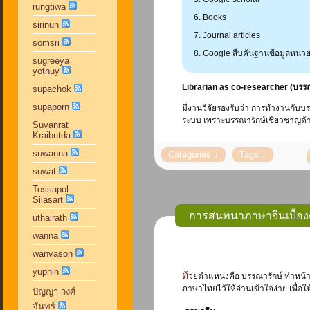
rungtiwa
Books
sirinun
Journal articles
somsri
Google สืบค้นฐานข้อมูลหน่ว
sugreeya
yotnuy
Librarian as co-researcher (บรรณา
supachok
supaporn
มีงานวิจัยรองรับว่า การทำงานกับบ
ระบบ เพราะบรรณารักษ์เชี่ยวชาญ
Suvanrat
Kraibutda
suwanna
suwat
Tossapol
Silasart
การสนทนาภาษาจีนเบื้อง
uthairath
wanna
wanvason
yuphin
ด้วยตำแหน่งคือ บรรณารักษ์ ทำหน้าที่ลงรายการทรัพยากรสารสนเทศภาษาจีน จึงขอแนะนำประโยคภาษาจีนไปใช้สนทนาในเบื้องต้น โดยได้กำกับคำอ่าน
ภาษาไทยไว้ให้อ่านเข้าใจง่าย เพื่
ปัญญา วงศ์
จันทร์