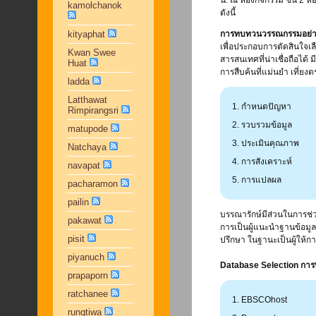
น. ณ ห้องกิจกรรม ชั้น 2 
kamolchanok
ดังนี้
kityaphat
การทบทวนวรรณกรรมอย่า
เพื่อประกอบการตัดสินใจเลื
Kwan Swee
สารสนเทศที่น่าเชื่อถือได
Huat
การสืบค้นที่แม่นยำ เที่ยง
ladda
Latthawat
กำหนดปัญหา
Rimpirangsri
รวบรวมข้อมูล
matupode
ประเมินคุณภาพ
Natchaya
การสังเคราะห์
navapat
การแปลผล
pacharamon
pailin
บรรณารักษ์มีส่วนในการช
pakawat
การเป็นผู้แนะนำฐานข้อมูลท
pisit
ปรึกษา ในฐานะเป็นผู้ให้ก
piyanuch
Database Selection การพ
prapaporn
ratchanee
EBSCOhost
rungtiwa