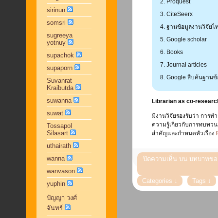
Proquest
sirinun
CiteSeerx
somsri
ฐานข้อมูลงานวิจัยไท
sugreeya
Google scholar
yotnuy
Books
supachok
Journal articles
supaporn
Google สืบค้นฐานข้
Suvanrat
Kraibutda
suwanna
Librarian as co-research
suwat
มีงานวิจัยรองรับว่า การ
ความรู้เกี่ยวกับการทบท
Tossapol
Silasart
สำคัญและกำหนดหัวเรื่อง
uthairath
wanna
ปิดความเห็น
บน บทบาทของ
wanvason
yuphin
ปัญญา วงศ์
จันทร์