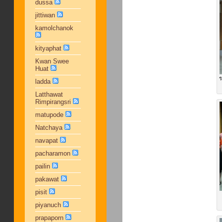
dussa
jittiwan
kamolchanok
kityaphat
Kwan Swee
Huat
ร
ladda
Latthawat
Rimpirangsri
matupode
Natchaya
navapat
pacharamon
pailin
pakawat
pisit
piyanuch
prapaporn