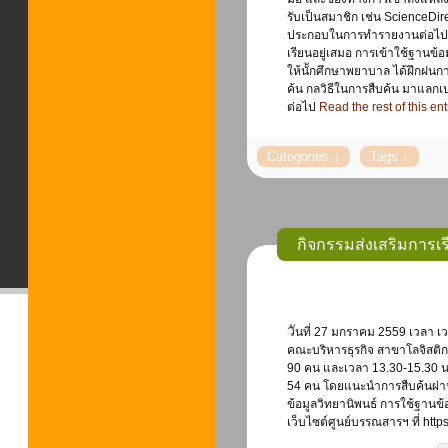
รับเป็นสมาชิก เช่น ScienceDi
ประกอบในการทำรายงานต่อไป รวม
เรียนอยู่เสมอ การเข้าใช้ฐานข้อม
ให้นัักศึกษาพยาบาล ได้ฝึกฝนกา
ค้น กลวิธีในการสืบค้น มาแลกเ
ต่อไป
Read the rest of this ent
กิจกรรมส่งเสริมการเร
วันที่ 27 มกราคม 2559 เวลา เวลา 9.30-11.30 น. ศูนย์บรรณสารสนเทศ จัดกิจกรรมสิ่งเสริมการเรียนรู้ ให้กับนักศึกษา
คณะบริหารธุรกิจ สาขาโลจิสต
90 คน และเวลา 13.30-15.30 น
54 คน โดยแนะนำการสืบค้นผ่าน
ข้อมูลวิทยานิพนธ์ การใช้ฐานข้
เว็บไซต์ศูนย์บรรณสารฯ ที่ https