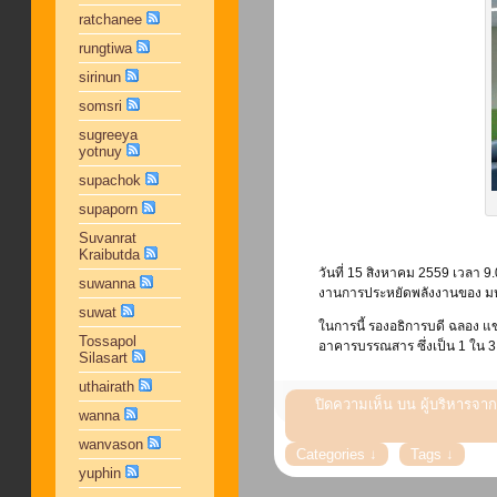
ratchanee
rungtiwa
sirinun
somsri
sugreeya
yotnuy
supachok
supaporn
Suvanrat
Kraibutda
วันที่ 15 สิงหาคม 2559 เวลา 9
suwanna
งานการประหยัดพลังงานของ มหา
suwat
ในการนี้ รองอธิการบดี ฉลอง แ
Tossapol
อาคารบรรณสาร ซึ่งเป็น 1 ใน
Silasart
uthairath
ปิดความเห็น
บน ผู้บริหารจา
wanna
wanvason
yuphin