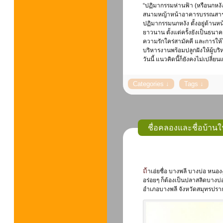
“ปฏิมากรรมห่านฟ้า (หรือนกหงัง)
สนามหญ้าหน้าอาคารบรรณสาร ใก
ปฏิมากรรมนกหงัง ตั้งอยู่ด้า
ยาวนาน ตั้งแต่ครั้งยังเป็นธนาค
ความรักใคร่สามัคคี และการให้ไม
บริหารงานพร้อมปลูกฝังให้ผู้
วันนี้ แนวคิดนี้ก็ยังคงไม่เปล
ชื่อคลองและชื่อบ้าน
ถ้าเอ่ยชื่อ บางพลี บางบ่อ หนองงูเห่า คนส่วนใหญ่ก็จะคุ้นหูและรู้ว่า แต่ละชื่อ มีความเด่นหรือดังในด้านใด เช่น ปลาสลิด
อร่อยๆ ก็ต้องเป็นปลาสลิดบางบ่อ 
อำเภอบางพลี จังหวัดสมุทรปรากา