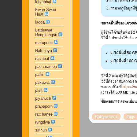
สามารถแชร์โฟลเดอ
kityaphat
สามรถกู้ข้อมูลที
Kwan Swee
Huat
ladda
ขนาดพื้นที่ของ
Dropb
Latthawat
ผู้ใช้จะได้รับพื้นที่ฟร
Rimpirangsri
วิธีที่ 1 จ่ายค่าใช้บริกา
matupode
Natchaya
จะได้พิ้นที่ 50 
navapat
จะได้พื้นที่ 100
pacharamon
pailin
วิธีที่ 2 แนะนำให้ผู้อื่
วิธีนี้ต้องอาศัยความอ
pakawat
ของเราก็ไปที่
https://
pisit
เราจะได้ 500 MB และเพ
piyanuch
ขั้นตอนการ ลงทะเบีย
prapaporn
ratchanee
rungtiwa
sirinun