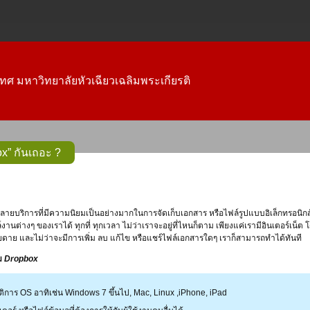
ทศ มหาวิทยาลัยหัวเฉียวเฉลิมพระเกียรติ
ox” กันเถอะ ?
ลายบริการที่มีความนิยมเป็นอย่างมากในการจัดเก็บเอกสาร หรือไฟล์รูปแบบอิเล็กทรอนิกส์ เช
งานต่างๆ ของเราได้ ทุกที่ ทุกเวลา ไม่ว่าเราจะอยู่ที่ไหนก็ตาม เพียงแค่เรามีอินเตอร์เน
ดาย และไม่ว่าจะมีการเพิ่ม ลบ แก้ไข หรือแชร์ไฟล์เอกสารใดๆ เราก็สามารถทำได้ทันที
ม
Dropbox
ติการ OS อาทิเช่น Windows 7 ขึ้นไป, Mac, Linux ,iPhone, iPad