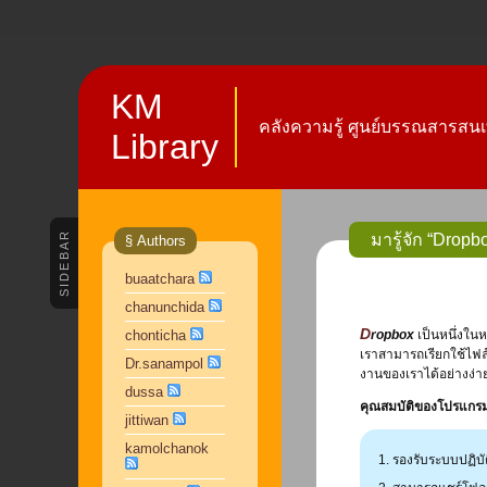
KM
คลังความรู้ ศูนย์บรรณสารสนเ
Library
SIDEBAR
มารู้จัก “Dropb
§ Authors
buaatchara
chanunchida
chonticha
Dropbox
เป็นหนึ่งในห
เราสามารถเรียกใช้ไฟล์
Dr.sanampol
งานของเราได้อย่างง่าย
dussa
คุณสมบัติของโปรแกร
jittiwan
kamolchanok
รองรับระบบปฏิบั