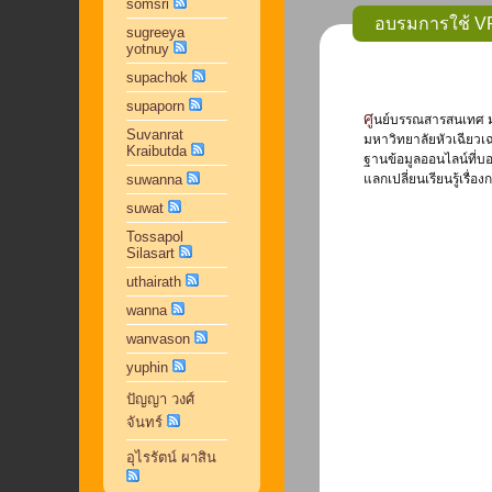
somsri
อบรมการใช้ V
sugreeya
yotnuy
supachok
supaporn
ศูนย์บรรณสารสนเทศ มหาวิทยาลัยหัวเฉียวเฉลิมพระเกียรติ ได้จัดอบรมการใช้ VPN และการใช้ Dropbox ซึ่งเป็นส่วนหนึ่งของกิจกรรมการจัดการความรู้ ศูนย์บรรณสารสนเทศ
Suvanrat
มหาวิทยาลัยหัวเฉียวเฉ
Kraibutda
ฐานข้อมูลออนไลน์ที่บ
suwanna
แลกเปลี่ยนเรียนรู้เรื
suwat
Tossapol
Silasart
uthairath
wanna
wanvason
yuphin
ปัญญา วงศ์
จันทร์
อุไรรัตน์ ผาสิน