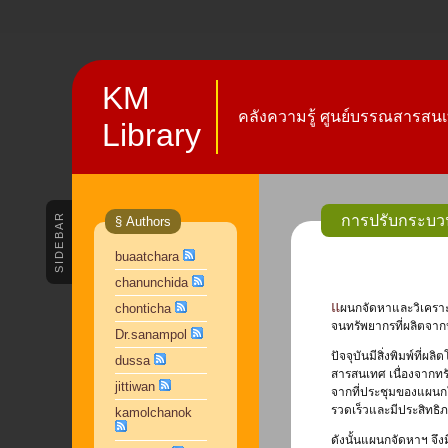
KM
คลังความรู้ ศูนย์บรรณสารสนเ
Library
SIDEBAR
การปรับกระบวน
§ Authors
buaatchara
chanunchida
แผนกจัดหาและวิเคราะห์ทรัพยากรสารสนเทศ ตระหนักและเห็นความสำคัญของสิ่งพิมพ์ทุกประเภทที่ห้องสมุดได้รับไม่ว่าจะเป็นการจัดซื้อหรือจัดหา (ทรัพยากรที่ได้เปล่า) ตลอด
chonticha
จนทรัพยากรที่ผลิตจา
Dr.sanampol
ปัจจุบันมีสิ่งพิมพ์ท
dussa
สารสนเทศ เนื่องจากทรั
jittiwan
จากที่ประชุมของแผนกใ
รวดเร็วและมีประสิทธิ
kamolchanok
ดังนั้นแผนกจัดหาฯ จ