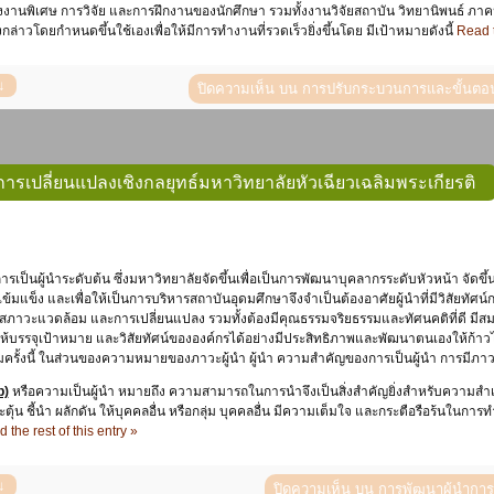
งงานพิเศษ การวิจัย และการฝึกงานของนักศึกษา รวมทั้งงานวิจัยสถาบัน วิทยานิพนธ์ ภาค
งกล่าวโดยกำหนดขึ้นใช้เองเพื่อให้มีการทำงานที่รวดเร็วยิ่งขึ้นโดย มีเป้าหมายดังนี้
Read t
ปิดความเห็น
บน การปรับกระบวนการและขั้นตอนก
ารเปลี่ยนแปลงเชิงกลยุทธ์มหาวิทยาลัยหัวเฉียวเฉลิมพระเกียรติ
้มแข็ง และเพื่อให้เป็นการบริหารสถาบันอุดมศึกษาจึงจำเป็นต้องอาศัยผู้นำที่มีวิสัยท
ภาวะแวดล้อม และการเปลี่ยนแปลง รวมทั้งต้องมีคุณธรรมจริยธรรมและทัศนคติที่ดี มีสม
ห้บรรจุเป้าหมาย และวิสัยทัศน์ขององค์กรได้อย่างมีประสิทธิภาพและพัฒนาตนเองให้ก้าวไปสู่
มครั้งนี้ ในส่วนของความหมายของภาวะผู้นำ ผู้นำ ความสำคัญของการเป็นผู้นำ การมีภาวะผู
p)
หรือความเป็นผู้นำ หมายถึง ความสามารถในการนำจึงเป็นสิ่งสำคัญยิ่งสำหรับความสำเร
ตุ้น ชี้นำ ผลักดัน ให้บุคคลอื่น หรือกลุ่ม บุคคลอื่น มีความเต็มใจ และกระตือรือร้นในกา
 the rest of this entry »
ปิดความเห็น
บน การพัฒนาผู้นำการเ