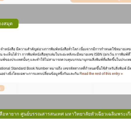
องสมุด
้น จะเห็นได้ว่า การพิมพ์หนังสือทุกเล่มในระยะหลังจะมีหมายเลข ISBN (ยกเว้น การพิมพ์ที่
ิมพ์ของประเทศนั้นๆ และทำให้ไม่สามารถควบคุมบรรณานุกรมสิ่งพิมพ์ที่ผลิตขึ้นในประเทศ
tional Standard Book Number หมายถึง เลขรหัสสากลที่กำหนดขึ้นใช้สำหรับสิ่งพิมพ์ มีค
นอย่างยิ่งโดยเฉพาะการแลกเปลี่ยนข้อมูลซึ่งกันและกัน
Read the rest of this entry »
สือหายาก ศูนย์บรรณสารสนเทศ มหาวิทยาลัยหัวเฉียวเฉลิมพระเกี