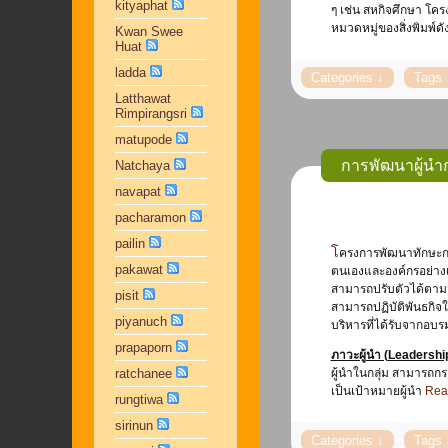
kityaphat
ๆ เช่น สหกิจศึกษา โคร
หมวดหมู่ของสิ่งพิมพ์ดั
Kwan Swee
Huat
ladda
Latthawat
Rimpirangsri
matupode
การพัฒนาผู้นำก
Natchaya
navapat
pacharamon
pailin
โครงการพัฒนาทักษะการเป็นผู้นำระดับต้น ซึ่งมหาวิทยาลัยจัดขึ้นเพื่อเป็นการพัฒนาบุคลากรระดับหัวหน้า จัดขึ้นระหว่างวันที่ 17 และ 25-26 ตุลาคม 2559 เพื่อเป็นการพัฒนา
pakawat
ตนเองและองค์กรอย่างเข
สามารถปรับตัวได้ตามส
pisit
สามารถปฏิบัติพันธกิจใ
piyanuch
บริหารที่ได้รับจากอบร
prapaporn
ภาวะผู้นำ (Leadershi
ratchanee
ผู้นำในกลุ่ม สามารถกระ
เป็นเป้าหมายผู้นำ
Read
rungtiwa
sirinun