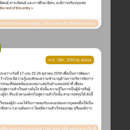
นิพนธ์ สาระนิพนธ์ และการศึกษาอิสระ จะมีการปรับปรุงเลข
he rest of this entry »
ารกำหนดเลขหมวดหมู่ Call number สำหรับสิ่งพิมพ์ มฉก.
พ.ย. 19th, 2016 by dussa
ัศน์กว้างไกล มีความรู้และทักษะความชำนาญด้านการบริหารจัดการ
รรถนะที่สอดคล้องและเหมาะสมกับตำแหน่งหน้าที่ เพื่อจะ
ความสำเร็จอย่างมั่นใจ ดังนั้น ความรู้ในการเป็นผู้นำหรือผู้
้นำ ที่จะนำพาองค์กรไปสู่ความสำเร็จนั้น สามารถสรุปได้ ดังนี้
็จของผู้นำ และได้รับการยอมรับและยกย่องจากบุคคลอื่นให้เป็น
รทำสิ่งต่าง ๆ ตามต้องการ โดยมีความสำเร็จของกลุ่ม หรือองค์การ
ปลี่ยนแปลงเชิงกลยุทธ์มหาวิทยาลัยหัวเฉียวเฉลิมพระเกียรติ