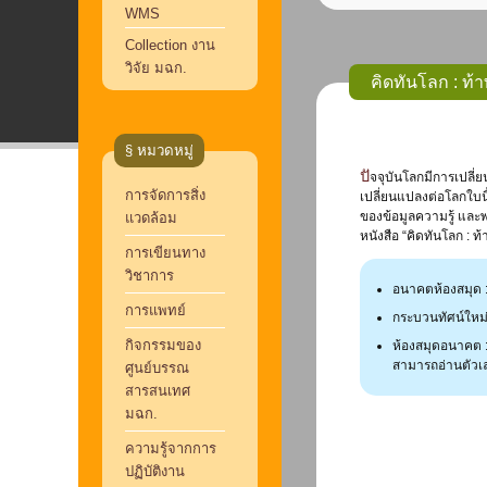
WMS
Collection งาน
วิจัย มฉก.
คิดทันโลก : ท้
§ หมวดหมู่
ปัจจุบันโลกมีการเปลี่ยนแปลงไป รวมทั้งยุคสมัยเปลี่ยนก็เปลี่ยนแปลงตามไปด้วย และการก้าวสู่ยุคสมัยเทคโนโลยีดิจิทัล ซึ่งมีเครือข่ายอินเทอร์เน็ตเป็นรูปการณ์หลักก่อให้เกิดการ
การจัดการสิ่ง
เปลี่ยนแปลงต่อโลกใบนี
ของข้อมูลความรู้ และพ
แวดล้อม
หนังสือ “คิดทันโลก : 
การเขียนทาง
วิชาการ
อนาคตห้องสมุด : 
การแพทย์
กระบวนทัศน์ใหม่
กิจกรรมของ
ห้องสมุดอนาคต : 
สามารถอ่านตัวเล
ศูนย์บรรณ
สารสนเทศ
มฉก.
ความรู้จากการ
ปฏิบัติงาน