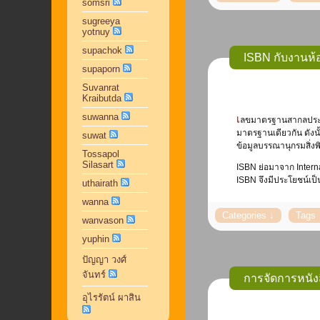
somsri
sugreeya
yotnuy
supachok
ISBN กับงานห้
supaporn
Suvanrat
Kraibutda
suwanna
เลขมาตรฐานสากลประจำหนังสือ มีความสำคัญต่อวงการพิมพ์หนังสือทั่วโลก เนื่องจากมีการกำหนดใช้หมายเลขสากลเป็นรหัสประจำตัวของหนังสือแต่ละเล่ม ซึ่งทำให้เกิดเป็น
มาตรฐานเดียวกัน ดังนั
suwat
ข้อมูลบรรณานุกรมสิ่งพ
Tossapol
Silasart
ISBN ย่อมาจาก Interna
ISBN จึงมีประโยชน์เป็
uthairath
wanna
wanvason
yuphin
ปัญญา วงศ์
จันทร์
การจัดการหนัง
อุไรรัตน์ ผาสิน