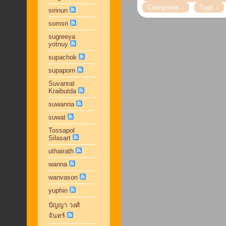
sirinun
somsri
sugreeya
yotnuy
supachok
supaporn
Suvanrat
Kraibutda
suwanna
suwat
Tossapol
Silasart
uthairath
wanna
wanvason
yuphin
ปัญญา วงศ์
จันทร์