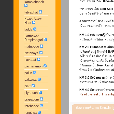
การบรรยาย เรื่อง
Knowle
kamolchanok
การเสวนา เรื่อง
Soft Skil
kityaphat
บุษกร วัชรศรีโรจน์ และ ดร.
Kwan Swee
ศาสตราจารย์ นายแพทย์วิ
Huat
เป็นมาของการจัดการความร
ladda
KM 1.0
คลังความรู้
เป็นกา
Latthawat
คนในองค์กร ไม่เอาความรู้
Rimpirangsri
matupode
KM 2.0
Human KM
เน้นก
เปลี่ยนเรียนรู้ มีการใช้
Natchaya
ส่งไปหาใคร มีการใช้ DAR 
navapat
เมื่อการทำงานเสร็จสิ้น เ
มีลักษณะเป็น Peer Assist เป
pacharamon
ทักษะ ดี แต่ไม่เป็นระบบ เ
pailin
KM 3.0
มีเป้าหมาย
มีการน
pakawat
สารสนเทศ รวมทั้งมีการจ
pisit
KM 4.0
มีการวางเป้าหมาย 
piyanuch
Read the rest of this entr
prapaporn
ratchanee
ปิดความเห็น
บน Knowledge
rungtiwa