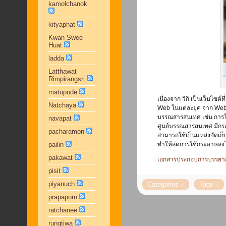
kamolchanok
kityaphat
Kwan Swee
Huat
ladda
Latthawat
Rimpirangsri
matupode
เนื่องจาก วิกิ เป็นเว็บไซ
Natchaya
Web ในแต่ละยุค จาก Web 
บรรณสารสนเทศ เช่น การใ
navapat
ศูนย์บรรณสารสนเทศ มีกระบ
pacharamon
สามารถใช้เป็นแหล่งจัดเก
pailin
ทำให้ลดการใช้กระดาษลงไ
pakawat
เอกสารประกอบการบรรยา
pisit
piyanuch
prapaporn
ratchanee
rungtiwa