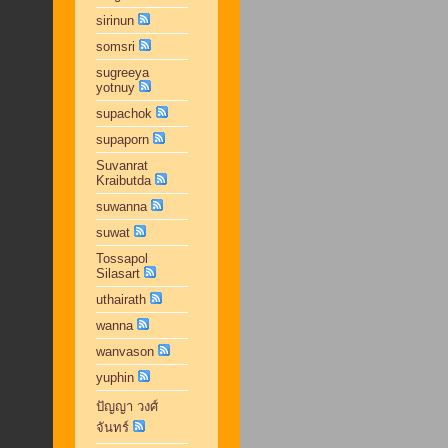
sirinun
somsri
sugreeya
yotnuy
supachok
supaporn
Suvanrat
Kraibutda
suwanna
suwat
Tossapol
Silasart
uthairath
wanna
wanvason
yuphin
ปัญญา วงศ์
จันทร์