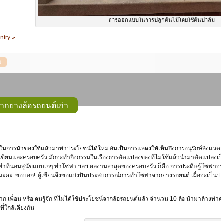
การออกแบบในการปลูกต้นไม้โดยใช้ต้นปาล์ม
ntry »
ากยางล้อรถยนต์เก่า
ในการนำของใช้แล้วมาทำประโยชน์ได้ใหม่ อันเป็นการแสดงให้เห็นถึงการอนุรักษ์สิ่งแวดล
้เขียนและครอบครัว มักจะทำกิจกรรมในเรื่องการดัดแปลงของที่ไม่ใช้แล้วนำมาดัดแปลงเป็นส
ทำที่นอนสุนัขแบบเก๋ๆ ทำโซฟา ฯลฯ ผลงานล่าสุดของครอบครัว ก็คือ การประดิษฐ์โซฟาจากล
นะคะ ขอบอก! ผู้เขียนจึงขอแบ่งปันประสบการณ์การทำโซฟาจากยางรถยนต์ เผื่อจะเป็นประโย
 เพื่อน หรือ คนรู้จัก ที่ไม่ได้ใช้ประโยชน์จากล้อรถยนต์แล้ว จำนวน 10 ล้อ นำมาล้างทำ
ี่ใกล้เคียงกัน