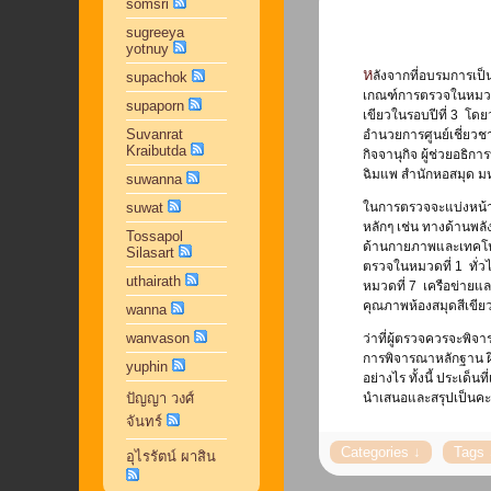
somsri
sugreeya
yotnuy
หลังจากที่อบรมการเป็นผู้ตรวจประเมินห้องสมุดสีเขียวของเครือข่ายห้องสมุดสีเขียวเมื่อวันที่ 29-30 มกราคม 2561 พร้อมกับการทดสอบความรู้ในเรื่องการประหยัดพลังงานและ
supachok
เกณฑ์การตรวจในหมวดต่า
supaporn
เขียวในรอบปีที่ 3 โดยว
Suvanrat
อำนวยการศูนย์เชี่ยวชา
Kraibutda
กิจจานุกิจ ผู้ช่วยอธ
ฉิมแพ สำนักหอสมุด มห
suwanna
suwat
ในการตรวจจะแบ่งหน้าท
หลักๆ เช่น ทางด้านพลั
Tossapol
ด้านกายภาพและเทคโนโล
Silasart
ตรวจในหมวดที่ 1 ทั่วไ
uthairath
หมวดที่ 7 เครือข่ายแ
คุณภาพห้องสมุดสีเขียว
wanna
wanvason
ว่าที่ผู้ตรวจควรจะพิจ
การพิจารณาหลักฐาน ฝึ
yuphin
อย่างไร ทั้งนี้ ประเด็น
ปัญญา วงศ์
นำเสนอและสรุปเป็นค
จันทร์
อุไรรัตน์ ผาสิน