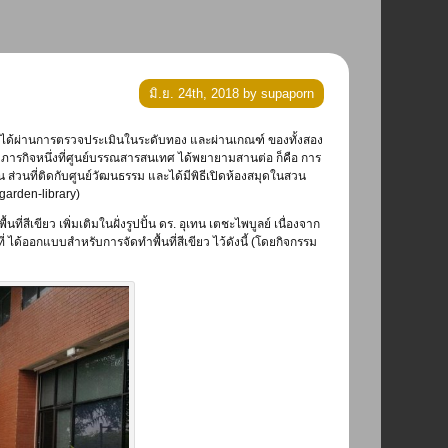
มิ.ย. 24th, 2018 by supaporn
 ภารกิจหนึ่งที่ศูนย์บรรณสารสนเทศ ได้พยายามสานต่อ ก็คือ การ
่วนที่ติดกับศูนย์วัฒนธรรม และได้มีพิธีเปิดห้องสมุดในสวน
garden-library)
ขียว เพิ่มเติมในฝั่งรูปปั้น ดร. อุเทน เตชะไพบูลย์ เนื่องจาก
 ได้ออกแบบสำหรับการจัดทำพื้นที่สีเขียว ไว้ดังนี้ (โดยกิจกรรม