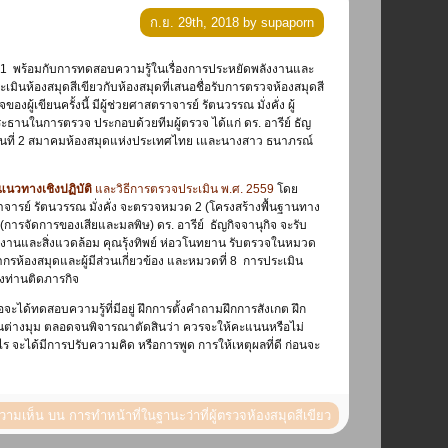
ก.ย. 29th, 2018 by supaporn
เมินห้องสมุดสีเขียวกับห้องสมุดที่เสนอชื่อรับการตรวจห้องสมุดสี
ู้เขียนครั้งนี้ มีผู้ช่วยศาสตราจารย์ รัตนวรรณ มั่งคั่ง ผู้
ระธานในการตรวจ ประกอบด้วยทีมผู้ตรวจ ได้แก่ ดร. อารีย์ ธัญ
พ คนที่ 2 สมาคมห้องสมุดแห่งประเทศไทย เและนางสาว ธนาภรณ์
แนวทางเชิงปฏิบัติ
และวิธีการตรวจประเมิน พ.ศ. 2559
โดย
ราจารย์ รัตนวรรณ มั่งคั่ง จะตรวจหมวด 2 (โครงสร้างพื้นฐานทาง
ารจัดการของเสียและมลพิษ) ดร. อารีย์ ธัญกิจจานุกิจ จะรับ
ังงานและสิ่งแวดล้อม คุณรุ้งทิพย์ ห่อวโนทยาน รับตรวจในหมวด
้องสมุดและผู้มีส่วนเกี่ยวข้อง และหมวดที่ 8 การประเมิน
างท่านติดภารกิจ
ได้ทดสอบความรู้ที่มีอยู่ ฝึกการตั้งคำถามฝึกการสังเกต ฝึก
็นต่างมุม ตลอดจนพิจารณาตัดสินว่า ควรจะให้คะแนนหรือไม่
่างไร จะได้มีการปรับความคิด หรือการพูด การให้เหตุผลที่ดี ก่อนจะ
ความเห็น
บน การทำหน้าที่ในฐานะว่าที่ผู้ตรวจห้องสมุดสีเขียว