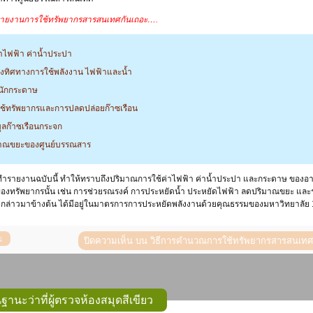
ณรายงานการใช้ทรัพยากรสารสนเทศกันเถอะ….
ไฟฟ้า ค่าน้ำประปา
ทิศทางการใช้พลังงาน ไฟฟ้าและน้ำ
ักกระดาษ
้ทรัพยากรและการปลดปล่อยก๊าซเรือน
มูลก๊าซเรือนกระจก
าณขยะของศูนย์บรรณสาร
ทำรายงานฉบับนี้ ทำให้ทราบถึงปริมาณการใช้ค่าไฟฟ้า ค่าน้ำประปา และกระดาษ ของอา
ของทรัพยากรนั้น เช่น การช่วยรณรงค์ การประหยัดน้ำ ประหยัดไฟฟ้า ลดปริมาณขยะ และ
มดังกล่าวมาข้างต้น ได้มีอยู่ในมาตรการการประหยัดพลังงานด้วยคุณธรรมของมหาวิทยาลัย 
ปิดความเห็น
บน วิธีการคำนวณการใช้ทรัพยากรสารสนเทศ ศ
านะว่าที่ผู้ตรวจห้องสมุดสีเขียว