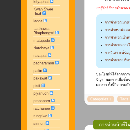
kityaphat
มารู้จักวิธีการคำนว
Kwan Swee
Huat
ladda
การคำนวณหาค่า
Latthawat
การทำกราฟแสดง
Rimpirangsri
การคำนวณน้ำหน
matupode
การคำนวณการใช
Natchaya
การวิเคราะห์ข้อ
navapat
การคำนวณปริม
pacharamon
pailin
ประโยชน์ที่ได้จากการ
pakawat
ปัญหาของการเพิ่มขึ้น
เอกสาร ทั้งนี้กิจกรร
pisit
piyanuch
prapaporn
ratchanee
rungtiwa
sirinun
การทำหน้าที่ในฐ