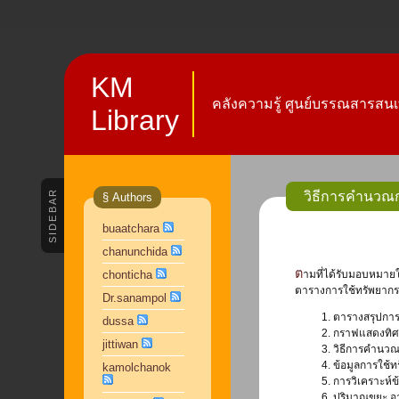
KM
คลังความรู้ ศูนย์บรรณสารสนเ
Library
SIDEBAR
วิธีการคำนวณก
§ Authors
buaatchara
chanunchida
ตามที่ได้รับมอบหมายให้จัดทำรายงานการใช้ทรัพยากรสารสนเทศ ของศูนย์บรรณสารนั้น เพื่อให้สอดคล้องกับยุทธศาสตร์ของศูนย์บรรณสารสนเทศ ในการอนุรักษ์พลังงาน ใน
chonticha
ตารางการใช้ทรัพยากรส
Dr.sanampol
1. ตารางสรุปกา
dussa
2. กราฟแสดงทิ
jittiwan
3. วิธีการคำน
4. ข้อมูลการใช
kamolchanok
5. การวิเคราะห์
6. ปริมาณขยะ 