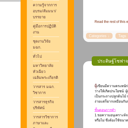
ความรู้จากการ
อบรม/สัมมนา/
บรรยาย
Read the rest of this e
คู่มือการปฏิบัติ
งาน
ชุดงานวิจัย
มฉก.
ทั่วไป
ประดิษฐ์โซฟาจ
มหาวิทยาลัย
หัวเฉียว
เฉลิมพระเกียรติ
ผู้เขียนมีความ
ตระหนัก
วารสาร มฉก.
ว่างให้เกิดประโยชน์
ผู
วิชาการ
เป็นกระถางปลูกต้นไม้ 
ง่ายแต่ก็ยากเหมือนกัน
วารสารธุรกิจ
ปริทัศน์
ขั้นตอนการทำ
1.ขอความอนุเคราะห์จาก
วารสารวิชาการ
หรือไม่ ซึงต้องใช้ขนาดท
ภาษาและ