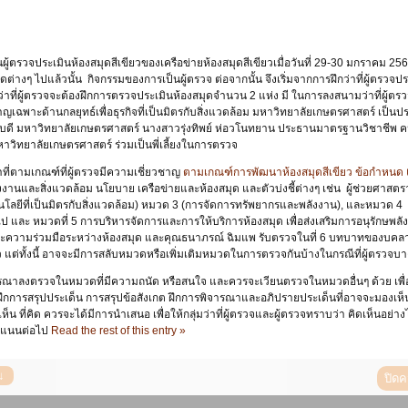
งๆ ไปแล้วนั้น กิจกรรมของการเป็นผู้ตรวจ ต่อจากนั้น จึงเริ่มจากการฝึกว่าที่ผู้ตรวจประ
่าที่ผู้ตรวจจะต้องฝึกการตรวจประเมินห้องสมุดจำนวน 2 แห่ง มี ในการลงสนามว่าที่ผู้ตรวจของผ
ญเฉพาะด้านกลยุทธ์เพื่อธุรกิจที่เป็นมิตรกับสิ่งแวดล้อม มหาวิทยาลัยเกษตรศาสตร์ เป็นป
ิการบดี มหาวิทยาลัยเกษตรศาสตร์ นางสาวรุ่งทิพย์ ห่อวโนทยาน ประธานมาตรฐานวิชาชี
าวิทยาลัยเกษตรศาสตร์ ร่วมเป็นพี่เลี้ยงในการตรวจ
ี่ตามเกณฑ์ที่ผู้ตรวจมีความเชี่ยวชาญ
ตามเกณฑ์การพัฒนาห้องสมุดสีเขียว ข้อกำหนด
งงานและสิ่งแวดล้อม นโยบาย เครือข่ายและห้องสมุด และตัวบ่งชี้ต่างๆ เช่น ผู้ช่วยศาสต
ยีที่เป็นมิตรกับสิ่งแวดล้อม) หมวด 3 (การจัดการทรัพยากรและพลังงาน), และหมวด 4 (ก
ป และ หมวดที่ 5 การบริหารจัดการและการให้บริการห้องสมุด เพื่อส่งเสริมการอนุรักษพล
ละความร่วมมือระหว่างห้องสมุด และคุณธนาภรณ์ ฉิมแพ รับตรวจในที่ 6 บทบาทของบคลากรห
 แต่ทั้งนี้ อาจจะมีการสลับหมวดหรือเพิ่มเติมหมวดในการตรวจกันบ้างในกรณีที่ผู้ตรวจบ
ารณาลงตรวจในหมวดที่มีความถนัด หรือสนใจ และควรจะเวียนตรวจในหมวดอื่นๆ ด้วย เพื่อจะ
กการสรุปประเด็น การสรุปข้อสังเกต ฝึกการพิจารณาและอภิปรายประเด็นที่อาจจะมองเห
ที่เห็น ที่คิด ควรจะได้มีการนำเสนอ เพื่อให้กลุ่มว่าที่ผู้ตรวจและผู้ตรวจทราบว่า คิดเห็นอย
ะแนนต่อไป
Read the rest of this entry »
ปิด