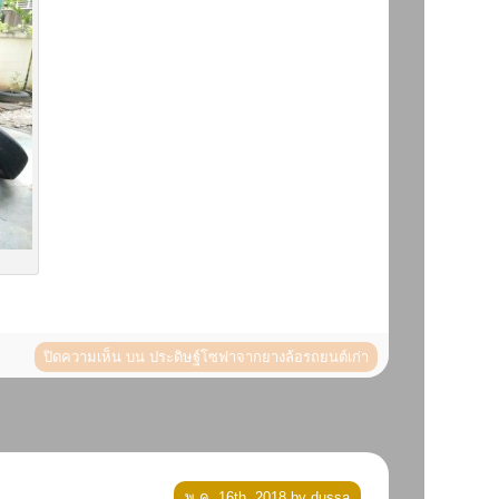
ปิดความเห็น
บน ประดิษฐ์โซฟาจากยางล้อรถยนต์เก่า
พ.ค. 16th, 2018 by dussa