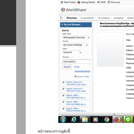
หน้าจอจะปรากฎดังนี้