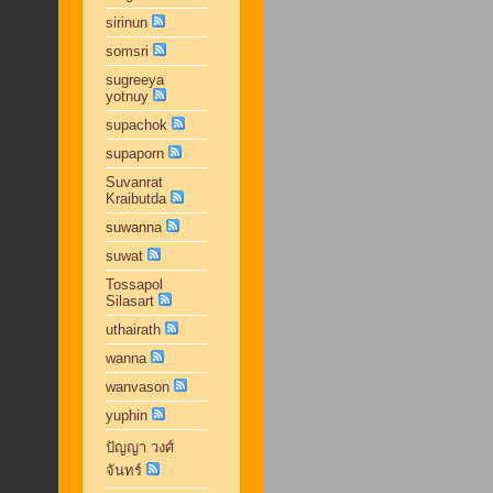
sirinun
somsri
sugreeya
yotnuy
supachok
supaporn
Suvanrat
Kraibutda
suwanna
suwat
Tossapol
Silasart
uthairath
wanna
wanvason
yuphin
ปัญญา วงศ์
จันทร์