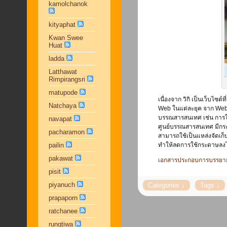
kamolchanok
kityaphat
Kwan Swee
Huat
ladda
Latthawat
Rimpirangsri
matupode
เนื่องจาก วิกิ เป็นเว็บไซ
Natchaya
Web ในแต่ละยุค จาก Web 
บรรณสารสนเทศ เช่น การใ
navapat
ศูนย์บรรณสารสนเทศ มีกระบ
pacharamon
สามารถใช้เป็นแหล่งจัดเก
pailin
ทำให้ลดการใช้กระดาษลงไ
pakawat
เอกสารประกอบการบรรยา
pisit
piyanuch
prapaporn
ratchanee
rungtiwa