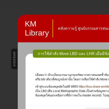
KM
คลังความรู้ ศูนย์บรรณสารสนเ
Library
SIDEBAR
การใช้คำสั่ง Move LBD และ LHR เมื่อม
เมื่อพบว่า มีระเบียนบรรณานุกรมทรัพยากรสารสนเทศซ้ำซ้อนหรือมี bibliographic record (bib) ซ้ำกัน บรรณารักษ์จะรวมระเบียนนั้น ๆ หรือรวม bib นั้นให้เหลือเพียงระเบียนเดียว
หรือ bib เดียวที่สมบูรณ์เท่านั้น โดยการเลือกใช้คำสั่ง Move ย
เข้าสู่ระบบห้องสมุดอัตโนมัติ WMS
https://hcu.share.worl
เป็น LBD (คือ Local Bibliographic Data เป็นส่วนข้อมูลทางบ
ห้องสมุดใส่นอกเหนือจากที่มีการลงใน master record) ไปอย