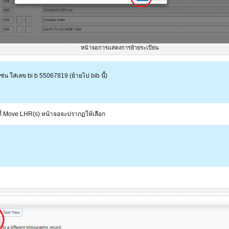
หน้าจอการแสดงการย้ายระเบียน
่น ใส่เลข bi b 55067819 (ย้ายไป bib นี้)
ที่ Move LHR(s) หน้าจอจะปรากฏให้เลือก