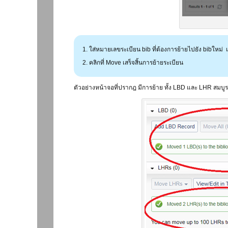
ใส่หมายเลขระเบียน bib ที่ต้องการย้ายไปยัง bibใหม่ เช
คลิกที่ Move เสร็จสิ้นการย้ายระเบียน
ตัวอย่างหน้าจอที่ปรากฎ มีการย้าย ทั้ง LBD และ LHR สมบู