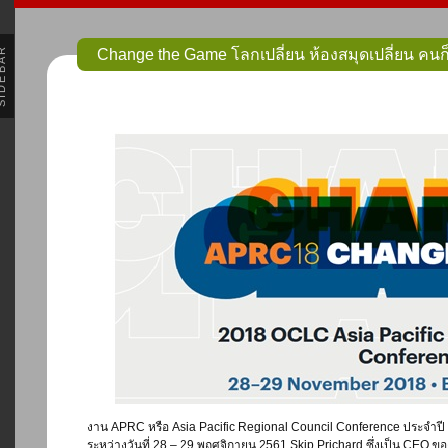
DEBAR
Change the Game โลกเปลี่ยน ห้องสมุดเปลี่ยน คนก็
งาน APRC หรือ Asia Pacific Regional Council Conference ประจำป
ระหว่างวันที่ 28 – 29 พฤศจิกายน 2561 Skip Prichard ซึ่งเป็น CE