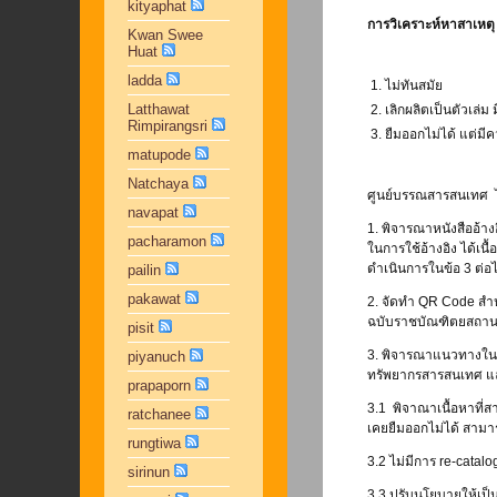
kityaphat
การวิเคราะห์หาสาเหต
Kwan Swee
Huat
ladda
1. ไม่ทันสมัย
Latthawat
2. เลิกผลิตเป็นตัวเล่
Rimpirangsri
3. ยืมออกไม่ได้ แต่ม
matupode
Natchaya
ศูนย์บรรณสารสนเทศ ได
navapat
1. พิจารณาหนังสืออ้างอ
pacharamon
ในการใช้อ้างอิง ได้เนื
ดำเนินการในข้อ 3 ต่อ
pailin
pakawat
2. จัดทำ QR Code สำหร
ฉบับราชบัณฑิตยสถา
pisit
3. พิจารณาแนวทางในก
piyanuch
ทรัพยากรสารสนเทศ แล
prapaporn
3.1 พิจาณาเนื้อหาที่ส
ratchanee
เคยยืมออกไม่ได้ สามาร
rungtiwa
3.2 ไม่มีการ re-catal
sirinun
3.3 ปรับนโยบายให้เป็น