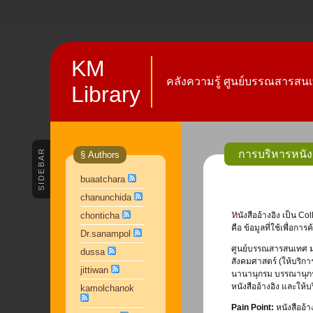
KM
คลังความรู้ ศูนย์บรรณสารสนเ
Library
SIDEBAR
การบริหารหนังสื
§ Authors
buaatchara
chanunchida
หนังสืออ้างอิง เป็น Collection ของหนังสือที่มีในห้องสมุดที่ทราบกันดีว่า ห้ามยืมออก หรือไม่อนุญาตให้ยืมออก เพราะธรรมชาติของเนื้อหาของหนังสือประเภทที่เป็น “อ้างอิง”
chonticha
คือ ข้อมูลที่ใช้เพื่อก
Dr.sanampol
ศูนย์บรรณสารสนเทศ มหา
dussa
สังคมศาสตร์ (ให้บริการ
jittiwan
นานานุกรม บรรณานุกรม
หนังสืออ้างอิง และให้บ
kamolchanok
Pain Point:
หนังสืออ้าง