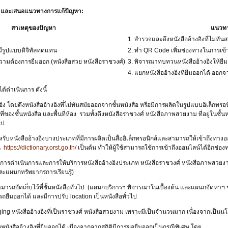
ุ และเสนอแนวทางการแก้ปัญหา:
สาเหตุของปัญหา
แนวทา
1. สำรวจและดึงหนังสืออ้างอิงที่ไม่ทัน
ม มีรูปแบบดิจิทัลทดแทน
2. ทำ QR Code เพิ่มช่องทางในการเข้า
ีความต้องการยืมออก (หนังสือสวย หนังสือราชวงศ์)
3. พิจารณาทบทวนหนังสืออ้างอิงให้ยืม
4. แยกหนังสืออ้างอิงที่ยืมออกได้ ออกจา
้ดำเนินการ ดังนี้
ิง โดยดึงหนังสืออ้างอิงที่ไม่ทันสมัยออกจากชั้นหนังสือ หรือมีการผลิตในรูปแบบอิเล็กทรอนิ
้อที่ของชั้นหนังสือ และพื้นที่ห้อง รวมทั้งดึงหนังสือราชวงศ์ หนังสือภาพสวยงาม ที่อยู่ใ
ไป
ับหนังสืออ้างอิงบางประเภทที่มีการผลิตเป็นสื่ออิเล็กทรอนิกส์และสามารถให้เข้าถึงทางออ
น
https://dictionary.orst.go.th/
เป็นต้น ทำให้ผู้ใช้สามารถใช้การเข้าถึงออนไลน์ได้อีกช่องท
ารดำเนินการและการให้บริการหนังสืออ้างอิงประเภท หนังสือราชวงศ์ หนังสือภาพสวยง
ะแผนกทรัพยากรการเรียนรู้)
ามารถจัดเก็บไว้ที่ชั้นหนังสือทั่วไป (แผนกบริการฯ พิจารณาในเบื้องต้น และแผนกจัดหาฯ ช่
ถยืมออกได้ และมีการปรับ location เป็นหนังสือทั่วไป
oging หนังสืออ้างอิงที่เป็นราชวงศ์ หนังสือสวยงาม เพราะมีเป็นจำนวนมาก เนื่องจากเป็นน
หนังสืออ้างอิงที่ยืมออกได้ เนื่องจากจากสถิติมีการขอยืมออกเป็นกรณีพิเศษ โดย