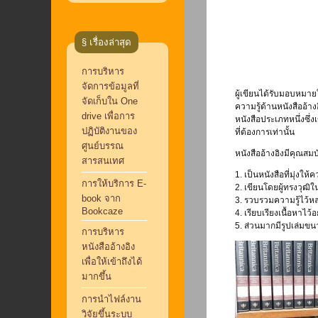
§ เรื่องล่าสุด
การบริหาร
จัดการข้อมูลที่
ผู้เขียนได้รับมอบหมาย
จัดเก็บใน One
ความรู้ด้านหนังสืออ้า
drive เพื่อการ
หนังสือประเภทหนึ่งซึ่ง
ปฏิบัติงานของ
ที่ต้องการเท่านั้น
ศูนย์บรรณ
หนังสืออ้างอิงมีคุณสมบัต
สารสนเทศ
1. เป็นหนังสือที่มุ่งให้ค
การให้บริการ E-
2. เขียนโดยผู้ทรงวุฒ
book จาก
3. รวบรวมความรู้ไว้
Bookcaze
4. เรียบเรียงเนื้อหาไว
5. ส่วนมากมีรูปเล่มขน
การบริหาร
หนังสืออ้างอิง
เพื่อให้เข้าถึงได้
มากขึ้น
การนำไฟล์งาน
วิจัยขึ้นระบบ