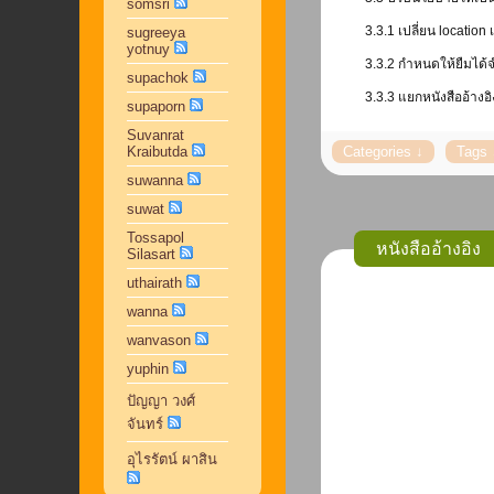
somsri
3.3.1 เปลี่ยน location
sugreeya
yotnuy
3.3.2 กำหนดให้ยืมได้
supachok
3.3.3 แยกหนังสืออ้างอ
supaporn
Suvanrat
Kraibutda
suwanna
suwat
Tossapol
หนังสืออ้างอิง
Silasart
uthairath
wanna
wanvason
yuphin
ปัญญา วงศ์
จันทร์
อุไรรัตน์ ผาสิน