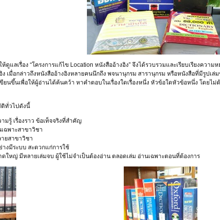
ให้ดูแลเรื่อง “โครงการแก้ไข Location หนังสืออ้างอิง” จึงได้รวบรวมและเรียบเรียงความห
งอิง เมื่อกล่าวถึงหนังสืออ้างอิงหลายคนนึกถึง พจนานุกรม สารานุกรม หรือหนังสือที่มีรูป
เขียนขึ้นเพื่อให้ผู้อ่านได้ค้นคว้า หาคำตอบในเรื่องใดเรื่องหนึ่ง หัวข้อใดหัวข้อหนึ่ง โดย
ิทั่วไปดังนี้
วามรู้ เรื่องราว ข้อเท็จจริงที่สำคัญ
ิในเฉพาะสาขาวิชา
หลายสาขาวิชา
้อย่างมีระบบ สะดวกแก่การใช้
าดใหญ่ มีหลายเล่มจบ ผู้ใช้ไม่จำเป็นต้องอ่าน ตลอดเล่ม อ่านเฉพาะตอนที่ต้องการ