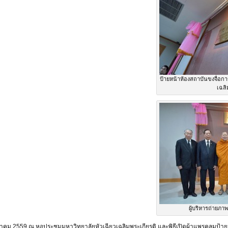
ป้ายหน้าห้องสถาบันขงจื่อกา
เฉลิ
ผู้บริหารถ่ายภาพ
 ตุลาคม 2559 ณ หอประชุมมหาวิทยาลัยหัวเฉียวเฉลิมพระเกียรติ และพิธีเปิดผ้าแพรคลุมป้า