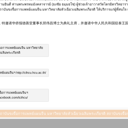
มยินดี ท่านพระพรหมมังคลาจารย์ (ธงชัย ธมฺมธโช) ผู้ช่วยเจ้าอาวาสวัดไตรมิตรวิทยา
าบันขงจื่อการแพทย์แผนจีน มหาวิทยาลัยหัวเฉียวเฉลิมพระเกียรติ ให้บริการแก่ผู้ที่สนใจ
典礼，特邀请华侨报德善堂董事长郑伟昌博士为典礼主席，并邀请中华人民共和国驻泰王
่อการแพทย์แผนจีน มหาวิทยาลัย
เฉลิมพระเกียรติ
์แผนจีนฯ http://cihcu.hcu.ac.th/
ื่อการแพทย์แผนจีนฯ
acebook.com/tcihcu/
 : สถาบันขงจื่อการแพทย์แผนจีน มหาวิทยาลัยหัวเฉียวเฉลิมพระเกียรติ สถาบันขง