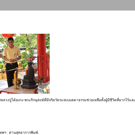
่หลวงปู่ไต้ฮงกง พระภิกษุสงฆ์ที่มีจริยวัตรแห่งเมตตาธรรมช่วยเหลือทั้งผู้มีชีวิตที่ยากไร้
เทพฯ : ด่านสุทธาการพิมพ์.