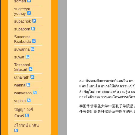
somsri
sugreeya
yotnuy
supachok
supaporn
Suvanrat
Kraibutda
suwanna
suwat
Tossapol
Silasart
uthairath
สถาบันของจื่อการแพทย์แผนจีน มหา
wanna
แพทย์แผนจีน อันก่อให้เกิดความเข้
สำคัญในการต่อยอดองค์ความรู้ทางด้
wanvason
การจัดนิทรรศการและโครงการบริการ
yuphin
泰国华侨崇圣大学中医孔子学院是
ปัญญา วงศ์
任务是组织各种汉语及中医学的相
จันทร์
อุไรรัตน์ ผาสิน