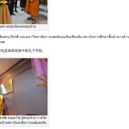
ูลย์ กดปุ่มเปิดแพรคลุมป้าย
ยวเฉลิมพระเกียรติ และมหาวิทยาลัยการแพทย์แผนจีนเทียนจิน สถาบันการศึกษาชั้นนำทาง
ะเทศ
时也是泰国首家中医孔子学院。
ชัย ธมฺมธโช) ผู้ช่วยเจ้าอาวาสวัด
ิมป้ายสถาบันขงจื่อการแพย์แผนจีน