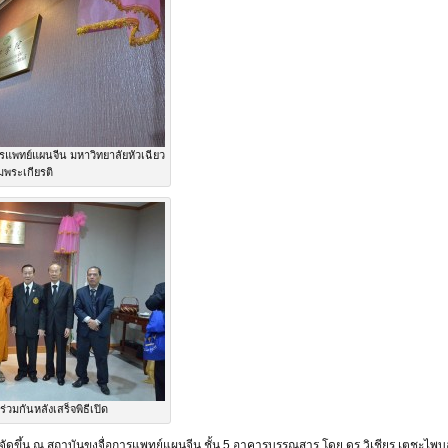
รแพทย์แผนจีน มหาวิทยาลัยหัวเฉียว
มพระเกียรติ
ร่วมกันหลังเสร็จพิธีเปิด
ยจัดขึ้น ณ สถาบันขงจื่อการแพทย์แผนจีน ชั้น 5 อาคารบรรณสาร โดย ดร.วิเชียร เตชะไพบูลย