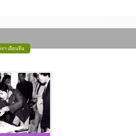
จฯ เยือนจีน