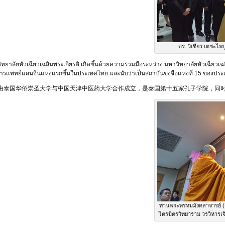
ดร. วิเชียร เตชะไพบ
ทยาลัยหัวเฉียวเฉลิมพระเกียรติ เกิดขึ้นด้วยความร่วมมือระหว่าง มหาวิทยาลัยหัวเฉี
อการแพทย์แผนจีนแห่งแรกขึ้นในประเทศไทย และนับว่าเป็นสถาบันขงจื่อแห่งที่ 15 ของปร
由泰国华侨崇圣大学与中国天津中医药大学合作成立，是泰国第十五家孔子学院，同
ท่านพระพรหมมังคลาจารย์ (ธง
ไตรมิตรวิทยาราม วรวิหารเจ