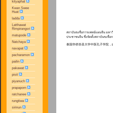
kityaphat
Kwan Swee
Huat
ladda
Latthawat
Rimpirangsri
สถาบันขงจื่อการแพทย์แผนจีน มหาวิ
matupode
ประชาชนจีน ซึ่งจัดตั้งสถาบันขงจื่
Natchaya
泰国华侨崇圣大学中医孔子学院，
navapat
pacharamon
pailin
pakawat
pisit
piyanuch
prapaporn
ratchanee
rungtiwa
sirinun