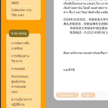
WMS
เกียรติเป็นประธาน และดร.โจว เกา
เจิมป้ายสถาบัน โดยมี รองศาสตราจารย
Collection งาน
สาร ชั้น 5 มหาวิทยาลัยหัวเฉียวเฉล
วิจัย มฉก.
2016年10月20日，华侨崇
典礼并致贺词，岱密金佛寺主持助
华侨崇圣大学校长叶尧生携全体
联系电话：0-2312-6300 转 1
§ หมวดหมู่
การจัดการสิ่ง
แวดล้อม
ติดตามกิจกรรม ของสถาบันขงจื่อการ
การเขียนทาง
วิชาการ
การแพทย์
และที่ FB
กิจกรรมของ
ศูนย์บรรณ
สารสนเทศ
มฉก.
ความรู้จากการ
ปฏิบัติงาน