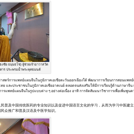
ชัย ธมฺมธโช) ผู้ช่วยเจ้าอาวาสวัด
ิหาร ประพรมน้ำพระพุทธมนต์
ศาสตร์การแพทย์แผนจีนในภูมิภาคเอเชียตะวันออกเฉียงใต้ พัฒนาการเรียนการสอนแพทย์แ
ย และประชาชนในภูมิภาคเอเชียอาคเนย์ ตลอดจนส่งเสริมให้มีการเรียนรู้ด้านภาษาจีน แ
รแพทย์แผนจีนในรูปแบบต่าง ๆ อย่างต่อเนื่อง อาทิ การจัดสัมมนาวิชาการเพื่อเพิ่มพูน
人民普及中国传统医药的专业知识以及促进中国语言文化的学习，从而为学习中医建立
国民众推广和普及汉语及中医学知识。