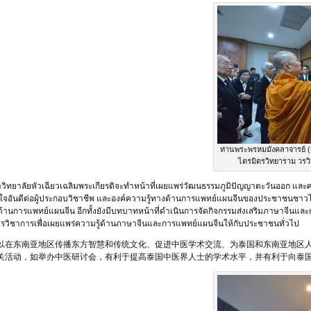
ท่านพระพรหมมังคลาจารย์ (ธง
ไตรมิตรวิทยาราม วรว
วิทยาลัยหัวเฉียวเฉลิมพระเกียรติจะทำหน้าที่เผยแพร่วัฒนธรรมภูมิปัญญาตะวันออก และ
าใจอันดีต่อผู้ประกอบวิชาชีพ และองค์ความรู้ทางด้านการแพทย์แผนจีนของประชาชนชาวไท
านการแพทย์แผนจีน อีกทั้งยังมีบทบาทหน้าที่ดำเนินการจัดกิจกรรมส่งเสริมภาษาจีนและกา
วิชาการเพื่อเผยแพร่ความรู้ด้านภาษาจีนและการแพทย์แผนจีนให้กับประชาชนทั่วไป
以在东南亚地区传播东方智慧和传统文化、促进中医学术交流、为泰国和东南亚地区
关活动，如举办中医研讨会，有利于提高泰国中医界人士的学术水平，并有利于向泰