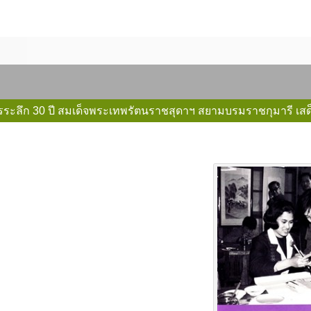
ารระลึก 30 ปี สมเด็จพระเทพรัตนราชสุดาฯ สยามบรมราชกุมารี เสด็