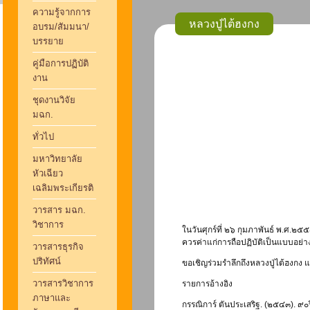
ความรู้จากการ
หลวงปู่ไต้ฮงกง
อบรม/สัมมนา/
บรรยาย
คู่มือการปฏิบัติ
งาน
ชุดงานวิจัย
มฉก.
ทั่วไป
มหาวิทยาลัย
หัวเฉียว
เฉลิมพระเกียรติ
วารสาร มฉก.
วิชาการ
ในวันศุกร์ที่ ๒๖ กุมภาพันธ์ พ.ศ.๒๕๕
ควรค่าแก่การถือปฏิบัติเป็นแบบอย่า
วารสารธุรกิจ
ปริทัศน์
ขอเชิญร่วมรำลึกถึงหลวงปู่ไต้ฮงกง แ
วารสารวิชาการ
รายการอ้างอิง
ภาษาและ
กรรณิการ์ ตันประเสริฐ. (๒๕๔๓). ๙๐ป