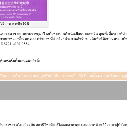
ับจีน : การระลึก 30 ปี
ชสุดาฯ สยามบรมราชกุมารี เสด็จพระราชดำเนินเยือนประเทศจีน ทุกครั้งที่พระองค์ท่านเส
ากภาพถ่ายทั้งหมด ๓๐๐ กว่าภาพ ที่ถ่ายโดยช่างภาพสำนักข่าวซินหัวที่ติดตามพระองค์ท่า
่ DS721 ค181 2554
ทร์พริ้นติ้งแอนด์พับลิชชิ่ง.
ปิดความเห็น
บน ความรักผูกพันกับจีน : การระลึก 30 ปี สมเด็จพระเทพรัตนราชส