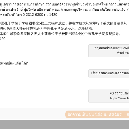
หยู่ เลขานุการเอก ฝ่ายการศึกษา สถานเอคอัครราชทูตจีนประจำประเทศไทย กล่าวแสดงควา
์ ดร.ประจักษ์ พุ่มวิเศษ อธิการบดี พร้อมด้วยคณะผู้บริหารมหาวิทยาลัยให้การต้อนรับ สถ
ิมพระเกียรติ โทร 0-2312-6300 ต่อ 1420
圣大学中医孔子学院于学校图书馆5楼正式揭牌成立，并在学校大礼堂举行了盛大的开幕
理昭坤通猜大师莅临典礼并为中医孔子学院洒圣水、点粉赐福。
师生诚挚欢迎泰国各界人士前来位于学校图书馆5楼的中医孔子学院参观指导。
420
สัญลักษณ์ของสถาบันขงจื
หัวเฉียว
แพทย์แผนจีน ได้ที่
เว็บของสถาบันขงจื่อการแพทย
FB สถาบันขงจ
https://www.f
ปิดความเห็น
บน นี่คือ ม. หัวเฉียวฯ