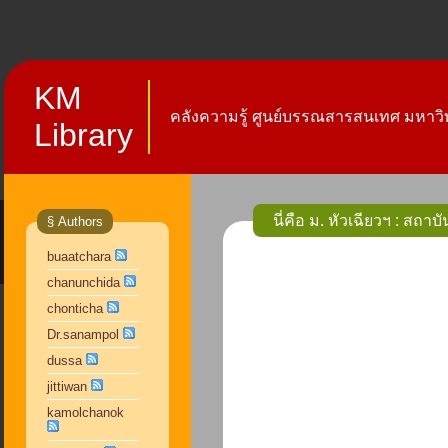
KM
คลังความรู้ ศูนย์บรรณสารสนเทศ มหาวิท
Library
นี่คือ ม. หัวเฉียวฯ : ส
§ Authors
buaatchara
chanunchida
chonticha
Dr.sanampol
dussa
jittiwan
kamolchanok