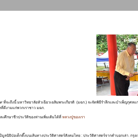
๙ ที่จะถึงนี้ มหาวิทยาลัยหัวเฉียวเฉลิมพระเกียรติ (มฉก.) จะจัดพิธีรำลึกและบำเพ็ญกุศลแก
งที่ดีงามแก่พวกเราชาว มฉก.
ละศึกษาชีวประวัติของท่านเพิ่มเติมได้ที่
หลวงปู่ของเรา
ีมูลนิธิป่อเต็กตึ๊งบนเส้นทางประวัติศาสตร์สังคมไทย : ประวัติศาสตร์จากคำบอกเล่า. กรุง