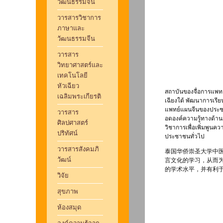
วัฒนธรรมจีน
วารสารวิชาการ
ภาษาและ
วัฒนธรรมจีน
วารสาร
วิทยาศาสตร์และ
เทคโนโลยี
หัวเฉียว
สถาบันของจื่อการแพทย
เฉลิมพระเกียรติ
เฉียงใต้ พัฒนาการเรี
แพทย์แผนจีนของประชา
วารสาร
อดองค์ความรู้ทางด้าน
ศิลปศาสตร์
วิชาการเพื่อเพิ่มพูน
ปริทัศน์
ประชาชนทั่วไป
วารสารสังคมภิ
泰国华侨崇圣大学中
วัฒน์
言文化的学习，从而
的学术水平，并有利
วิจัย
สุขภาพ
ห้องสมุด