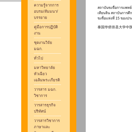
ความรู้จากการ
สถาบันขงจื่อการแพทย์
อบรม/สัมมนา/
เทียนจิน สถาบันการศึ
บรรยาย
ขงจื่อแห่งที่ 15 ของป
คู่มือการปฏิบัติ
泰国华侨崇圣大学中
งาน
ชุดงานวิจัย
มฉก.
ทั่วไป
มหาวิทยาลัย
หัวเฉียว
เฉลิมพระเกียรติ
วารสาร มฉก.
วิชาการ
วารสารธุรกิจ
ปริทัศน์
วารสารวิชาการ
ภาษาและ