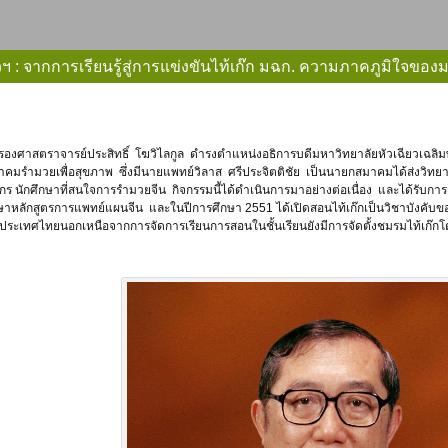
ียวฯ : จากการเรียนรู้สู่การแข่งขันไท้เก๊ก มฉก. ความภาคภูมิใจของ
มาคมรำมวยเพื่อสุขภาพ ซึ่งมีนายแพทย์วิลาส ศรีประจิตติชัย เป็นนายกสมาคมได้ส่งวิทย
ร นักศึกษาที่สนใจการรำมวยจีน กิจกรรมนี้ได้ดำเนินการมาอย่างต่อเนื่อง และได้รับกา
กษาหลักสูตรการแพทย์แผนจีน และในปีการศึกษา 2551 ได้เปิดสอนไท้เก๊กเป็นวิชาบังคับของนัก
ดในประเทศไทยนอกเหนือจากการจัดการเรียนการสอนในชั้นเรียนยังมีการจัดตั้งชมรมไท้เก๊ก