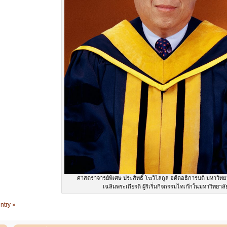
ศาสตราจารย์พิเศษ ประสิทธิ์ โฆวิไลกูล อดีตอธิการบดี มหาวิทยา
เฉลิมพระเกียรติ ผู้ริเริ่มกิจกรรมไทเก๊กในมหาวิทยาลั
ntry »