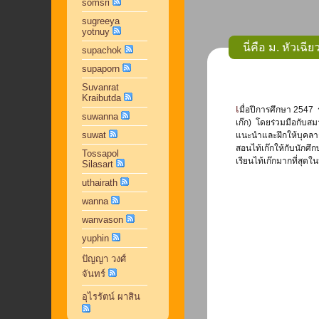
somsri
sugreeya
yotnuy
นี่คือ ม. หัวเฉ
supachok
supaporn
Suvanrat
Kraibutda
เมื่อปีการศึกษา 2547 รองศาสตราจารย์ประสิทธิ์ โฆวิไลกูล ดำรงตำแหน่งอธิการบดีมหาวิทยาลัยหัวเฉียวเฉลิมพระเกียรติในขณะนั้นได้ริเริ่มให้มีการจัดกิจกรรมรำมวยจีน (ไท้
suwanna
เก๊ก) โดยร่วมมือกับส
suwat
แนะนำและฝึกให้บุคลาก
สอนไท้เก๊กให้กับนักศึ
Tossapol
เรียนไท้เก๊กมากที่สุ
Silasart
uthairath
wanna
wanvason
yuphin
ปัญญา วงศ์
จันทร์
อุไรรัตน์ ผาสิน