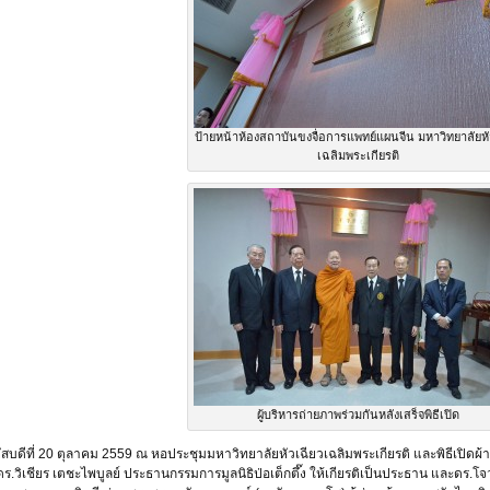
ป้ายหน้าห้องสถาบันขงจื่อการแพทย์แผนจีน มหาวิทยาลัยหั
เฉลิมพระเกียรติ
ผู้บริหารถ่ายภาพร่วมกันหลังเสร็จพิธีเปิด
ฤหัสบดีที่ 20 ตุลาคม 2559 ณ หอประชุมมหาวิทยาลัยหัวเฉียวเฉลิมพระเกียรติ และพิธีเปิดผ
ิเชียร เตชะไพบูลย์ ประธานกรรมการมูลนิธิป่อเต็กตึ๊ง ให้เกียรติเป็นประธาน และดร.โจ