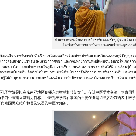
ท่านพระพรหมมังคลาจารย์ (ธงชัย ธมฺมธโช) ผู้ช่วยเจ้าอาว
ไตรมิตรวิทยาราม วรวิหาร ประพรมน้ำพระพุทธมนต์
์แผนจีน มหาวิทยาลัยหัวเฉียวเฉลิมพระเกียรติจะทำหน้าที่เผยแพร่วัฒนธรรมภูมิปัญญา
ยนการสอนแพทย์แผนจีน ส่งเสริมการศึกษา และวิจัยทางการแพทย์แผนจีน อันก่อให้เกิดความ
ชนชาวไทย และประชาชนในภูมิภาคเอเชียอาคเนย์ ตลอดจนส่งเสริมให้มีการเรียนรู้ด้านภ
การแพทย์แผนจีน อีกทั้งยังมีบทบาทหน้าที่ดำเนินการจัดกิจกรรมส่งเสริมภาษาจีนและการแ
ความรู้ให้กับบุคลากรทางการแพทย์แผนจีน การจัดนิทรรศการและโครงการบริการวิชาการเพ
医孔子学院是以在东南亚地区传播东方智慧和传统文化、促进中医学术交流、为泰国和
为学习中医建立基础为目标。中医孔子学院在泰国的主要任务是组织各种汉语及中医学
于向泰国民众推广和普及汉语及中医学知识。