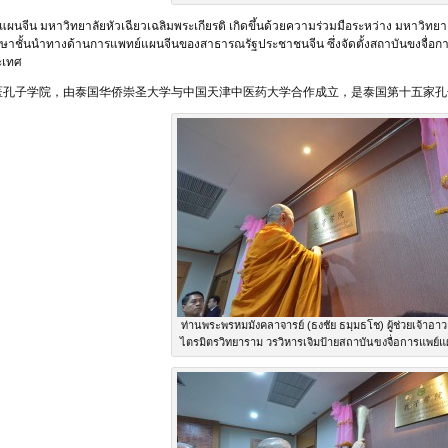
แผนจีน มหาวิทยาลัยหัวเฉียวเฉลิมพระเกียรติ เกิดขึ้นด้วยความร่วมมือระหว่าง มหาวิทย
กษาชั้นนำทางด้านการแพทย์แผนจีนของสาธารณรัฐประชาชนจีน ซึ่งจัดตั้งสถาบันขงจื่อก
ระเทศ
医孔子学院，由泰国华侨崇圣大学与中国天津中医药大学合作成立，是泰国第十五家孔
ท่านพระพรหมมังคลาจารย์ (ธงชัย ธมฺมธโช) ผู้ช่วยเจ้าอาว
ไตรมิตรวิทยาราม วรวิหารเจิมป้ายสถาบันขงจื่อการแพย์แ