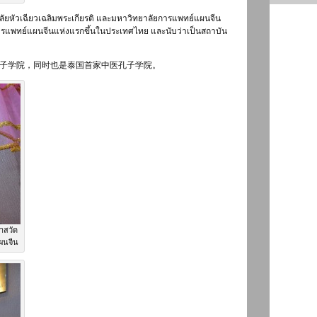
าลัยหัวเฉียวเฉลิมพระเกียรติ และมหาวิทยาลัยการแพทย์แผนจีน
ารแพทย์แผนจีนแห่งแรกขึ้นในประเทศไทย และนับว่าเป็นสถาบัน
子学院，同时也是泰国首家中医孔子学院。
าสวัด
ผนจีน