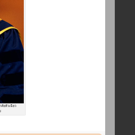
ลัยหัวเฉียว
ย