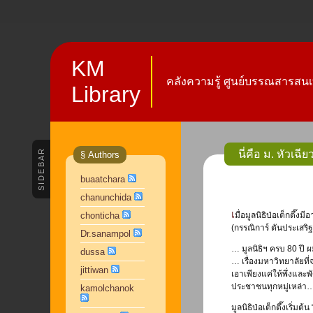
KM
คลังความรู้ ศูนย์บรรณสารสนเ
Library
SIDEBAR
นี่คือ ม. หัวเฉ
§ Authors
buaatchara
chanunchida
เมื่อมูลนิธิป่อเต็กตึ๊งมีอายุครบ 80 ปี คณะกรรมการฯ ภายใต้การนำของ ดร. อุเทน เตชะไพบูลย์ มีมติให้พัฒนาวิทยาลัยหัวเฉียวขึ้นเป็นมหาวิทยาลัย ดร. อุเทนฯ กล่าวถึงเรื่องนี้ว่า
chonticha
(กรรณิการ์ ตันประเสริ
Dr.sanampol
… มูลนิธิฯ ครบ 80 ปี ผม
dussa
… เรื่องมหาวิทยาลัยที่จ
jittiwan
เอาเพียงแค่ให้พึ่งแล
ประชาชนทุกหมู่เหล่า
kamolchanok
มูลนิธิป่อเต็กตึ๊งเริ่