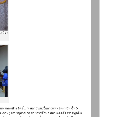
วเฉียว
้าแพรคลุมป้ายจัดขึ้น ณ สถาบันขงจื่อการแพทย์แผนจีน ชั้น 5
ว เกาหยู่ เลขานุการเอก ฝ่ายการศึกษา สถานเอคอัครราชทูตจีน