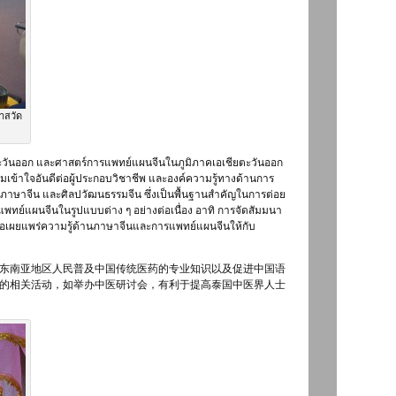
าสวัด
ตะวันออก และศาสตร์การแพทย์แผนจีนในภูมิภาคเอเชียตะวันออก
เข้าใจอันดีต่อผู้ประกอบวิชาชีพ และองค์ความรู้ทางด้านการ
าษาจีน และศิลปวัฒนธรรมจีน ซึ่งเป็นพื้นฐานสำคัญในการต่อย
พทย์แผนจีนในรูปแบบต่าง ๆ อย่างต่อเนื่อง อาทิ การจัดสัมมนา
ื่อเผยแพร่ความรู้ด้านภาษาจีนและการแพทย์แผนจีนให้กับ
东南亚地区人民普及中国传统医药的专业知识以及促进中国语
的相关活动，如举办中医研讨会，有利于提高泰国中医界人士