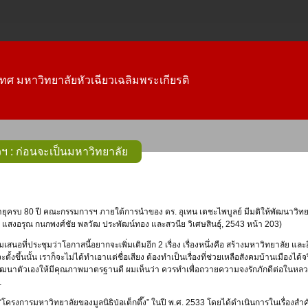
ทศ มหาวิทยาลัยหัวเฉียวเฉลิมพระเกียรติ
ียวฯ : ก่อนจะเป็นมหาวิทยาลัย
ฐ แสงอรุณ กนกพงศ์ชัย พลวัฒ ประพัฒน์ทอง และสวนีย วิเศษสินธุ์, 2543 หน้า 203)
เสนอที่ประชุมว่าโอกาสนี้อยากจะเพิ่มเติมอีก 2 เรื่อง เรื่องหนึ่งคือ สร้างมหาวิทยาลัย และอ
ะตั้งขึ้นนั้น เราก็จะไม่ได้ทำเอาแต่ชื่อเสียง ต้องทำเป็นเรื่องที่ช่วยเหลือสังคมบ้านเมืองไ
ะพัฒนาตัวเองให้มีคุณภาพมาตรฐานดี ผมเห็นว่า ควรทำเพื่อถวายความจงรักภักดีต่อในหล
…
มต้น “โครงการมหาวิทยาลัยของมูลนิธิป่อเต็กตึ๊ง” ในปี พ.ศ. 2533 โดยได้ดำเนินการในเรื่อง