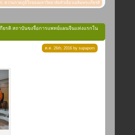
ก มฉก. ความภาคภูมิใจของมหาวิทยาลัยหัวเฉียวเฉลิมพระเกียรติ
ะเกียรติ สถาบันขงจื่อการแพทย์แผนจีนแห่งแรกใน
ต.ค. 26th, 2016 by supaporn