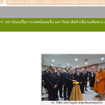
ปิดความเห็น
บน นี่คือ ม. หัวเฉียวฯ : จากการเรียนรู้สู่การแข่งขันไท้เก๊
ฉียวฯ : สถาบันขงจื่อการแพทย์แผนจีน มหาวิทยาลัยหัวเฉียวเฉลิมพร
ดร. วิเชียร เตชะไพบูลย์ กดปุ่มเปิดแพรคลุมป้าย