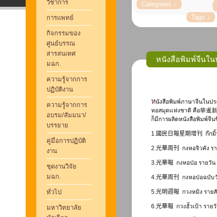
วิชาการ
การแพทย์
กิจกรรมของ
ศูนย์บรรณ
สารสนเทศ
หนังสือพิมพ์จีนใ
มฉก.
ความรู้จากการ
ปฏิบัติงาน
หนังสือพิมพ์ภาษาจีนในประเทศไทย เริ่มมีการตีพิมพ์ครั้งแรกเมื่อปี 2450 ชื่อหนังสือพิมพ์จีนที่มีปรากฎไว้ใน
ความรู้จากการ
หอสมุดแห่งชาติ คือ華暹新報 
อบรม/สัมมนา/
ก็มีการผลิตหนังสือพิมพ์จีนชื
บรรยาย
1.
國民日報星期增刊
ก๊กม
คู่มือการปฏิบัติ
2.
光華周刊
กงหอจิวคัง ร
งาน
3.
光華報
กงหอป่อ รายวัน
ชุดงานวิจัย
มฉก.
4.
光華周刊
กงหอป่อฉบับว
ทั่วไป
5.
光明週報
กวงหมิง รายส
6.
光華報
กวงฮั้วเป้า รายว
มหาวิทยาลัย