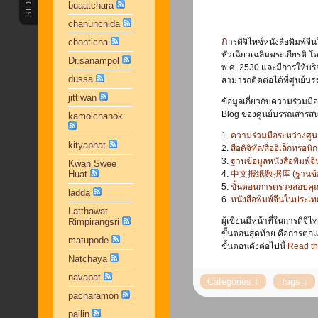
buaatchara
chanunchida
การดิจิไทซ์หนังสือพิมพ์จีนในประเทศไทย เป็นความร่วมมือระหว่างสำนักหอสมุดแห่งชาติ กับมหาวิทยาลัย
chonticha
หัวเฉียวเฉลิมพระเกียรติ โด
Dr.sanampol
พ.ศ. 2530 และมีการให้บริ
dussa
สามารถติดต่อได้ที่ศูนย์
jittiwan
ข้อมูลเกี่ยวกับความร่วมม
Blog ของศูนย์บรรณสารสน
kamolchanok
1.
ความร่วมมือระหว่างศู
kityaphat
2.
สื่อดิจิทัล/สื่ออิเล็กทร
3.
ฐานข้อมูลหนังสือพิมพ์จี
Kwan Swee
Huat
4.
中文报纸数据库 (ฐานข้อมูล
5.
ขั้นตอนการตรวจสอบคุณภ
ladda
6.
หนังสือพิมพ์จีนในประเท
Latthawat
ผู้เขียนมีหน้าที่ในการดิจิ
Rimpirangsri
ขั้นตอนสุดท้าย คือการตก
matupode
ขั้นตอนดังต่อไปนี้
Read the
Natchaya
navapat
pacharamon
pailin