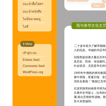
แนะนำสื่อโสตฯ
แนะนำหนังสือ
ไม่มีหมวดหมู่
我与泰华文化文
ไอที
§ Meta
二十多年前为了解早期南来东南亚后的华人社会，常到新加坡国家图书馆索阅缩微胶卷，从中获取有关华
人的讯息。书城的书店寻
เข้าสู่ระบบ
旧报章提供着大量近百年的
Entries feed
其历史、民俗、传说都叫
Comments feed
社会状况，尤其是华文的
WordPress.org
1995年中偶然的来到
着中原报，星暹日报、亚
消失在泰国！“泰国已无华
石龙军路旁的南美书局为
文著作在书架上；比邻的
属 港台言情软性读物。
至今未曾减弱。