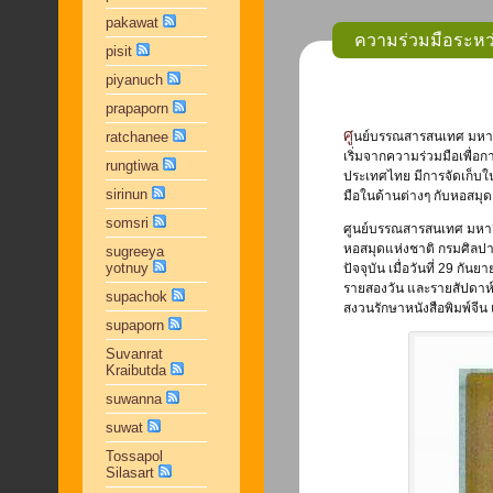
pakawat
ความร่วมมือระหว
pisit
piyanuch
prapaporn
ศูนย์บรรณสารสนเทศ มหาวิทยาลัยหัวเฉียวเฉลิมพระเกียรติ มีความร่วมมือในหลาย ๆ ด้านกับหอสมุดแห่งชาติ
ratchanee
เริ่มจากความร่วมมือเพื่อก
rungtiwa
ประเทศไทย มีการจัดเก็บใ
sirinun
มือในด้านต่างๆ กับหอสมุดแ
somsri
ศูนย์บรรณสารสนเทศ มหาวิ
หอสมุดแห่งชาติ กรมศิลปา
sugreeya
yotnuy
ปัจจุบัน เมื่อวันที่ 29 ก
รายสองวัน และรายสัปดาห์ ตั
supachok
สงวนรักษาหนังสือพิมพ์จีน
supaporn
Suvanrat
Kraibutda
suwanna
suwat
Tossapol
Silasart