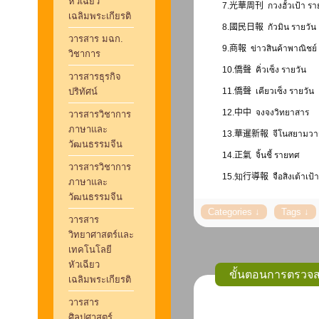
หัวเฉียว
7.
光華周刊
กวงฮั้วเป้า ร
เฉลิมพระเกียรติ
8.
國民日報
กัวมิน รายวัน
วารสาร มฉก.
9.
商報
ข่าวสินค้าพาณิชย์
วิชาการ
10.
僑
聲
คิ่วเซ็ง รายวัน
วารสารธุรกิจ
ปริทัศน์
11.
僑
聲
เคียวเซ็ง รายวัน
12.
中中
จงจงวิทยาสาร
วารสารวิชาการ
ภาษาและ
13.
華暹新報
จีโนสยามวาร
วัฒนธรรมจีน
14.
正氣
จิ้นชี้ รายทศ
วารสารวิชาการ
15.知
行導報
จือสิงเต้าเป้
ภาษาและ
วัฒนธรรมจีน
วารสาร
วิทยาศาสตร์และ
เทคโนโลยี
หัวเฉียว
ขั้นตอนการตรวจสอ
เฉลิมพระเกียรติ
วารสาร
ศิลปศาสตร์