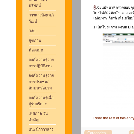
ปริทัศน์
ผู้เขียนมีหน้าที่ตรวจสอบคุณภาพ ความถูกต้องและความคมชัดของไฟล์ภาพเอกสารหนังสือพิมพ์จีน (ภาษาจีน)
โดยไฟล์ดิจิทัลดังกล่าว จะ
วารสารสังคมภิ
เฉลิมพระเกียรติ เพื่อเตรีย
วัฒน์
1.เปิดโปรแกรม KeyIn Dia
วิจัย
สุขภาพ
ห้องสมุด
องค์ความรู้จาก
การปฏิบัติงาน
องค์ความรู้จาก
การประชุม/
สัมมนา/อบรม
องค์ความรู้เพื่อ
ผู้รับบริการ
เทศกาล วัน
Read the rest of this entr
สำคัญ
แนะนำวารสาร
ป