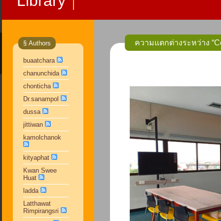
Library
ความแตกต่างระหว่าง “C
§ Authors
buaatchara
chanunchida
chonticha
Dr.sanampol
dussa
jittiwan
kamolchanok
kityaphat
Kwan Swee
Huat
ladda
Latthawat
Rimpirangsri