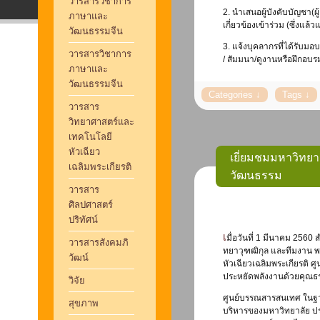
วารสารวิชาการ
2. นำเสนอผู้บังคับบัญชา(
ภาษาและ
เกี่ยวข้องเข้าร่วม (ซึ่งแล้ว
วัฒนธรรมจีน
3. แจ้งบุคลากรที่ได้รับม
วารสารวิชาการ
/ สัมมนา/ดูงานหรือฝึกอบร
ภาษาและ
วัฒนธรรมจีน
วารสาร
วิทยาศาสตร์และ
เทคโนโลยี
หัวเฉียว
เยี่ยมชมมหาวิทยา
เฉลิมพระเกียรติ
วัฒนธรรม
วารสาร
ศิลปศาสตร์
ปริทัศน์
เมื่อวันที่ 1 มีนาคม 2560 สำนักหอสมุดและคลังความรู้ มหาวิทยาลัยมหิดล นำโดย ผู้อำนวยการ ดร. รุจเรขา วิ
วารสารสังคมภิ
ทยาวุฑฒิกุล และทีมงาน พ
วัฒน์
หัวเฉียวเฉลิมพระเกียรติ
ประหยัดพลังงานด้วยคุณธร
วิจัย
ศูนย์บรรณสารสนเทศ ในฐานะ
สุขภาพ
บริหารของมหาวิทยาลัย ประ