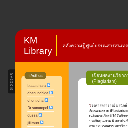
KM
คลังความรู้ ศูนย์บรรณสารสนเทศ 
Library
SIDEBAR
เขียนผลงานวิชากา
§ Authors
(Plagiarism)
buaatchara
chanunchida
chonticha
รองศาสตราจารย์ มานิตย์ จุมปา ได้บรรยาย เรื่อง เขียนผลงานวิชาการอย่างไร ไม่ละเมิดลิขสิทธิ์ และไม่เป็นการ
Dr.sanampol
ลักลอกผลงาน (Plagiarism
dussa
เฉลิมพระเกียรติ ได้จัดกิจ
ประกันคุณภาพ 6 สถาบัน ที
jittiwan
อาคารบรรณสาร มหาวิทยาลั