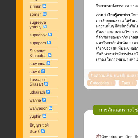
วิทยากรแบ่งการบรรยายออ
sirinun
somsri
ภาค 1 เรียนรู้จากข่าว
โดยน
การลักลอกผลงาน ให้ชัดเจน
sugreeya
ผลงานนั้นๆ มีลิขสิทธิ์หรือไ
yotnuy
คัดลอกผลงานทางวิชาการของ
supachok
พิจารณาของมหาวิทยาลัยแต
supaporn
มหาวิทยาลัยดำเนินการต
เกี่ยวข้อง เช่น ที่ประชุ
Suvanrat
ทันที หาพบว่ามีการจ้าง 
Kraibutda
(สกอ.) ในการพยายามหาเ
suwanna
suwat
ปิดความเห็น
บน เขียนผลงา
Tossapol
Silasart
uthairath
wanna
wanvason
การลักลอกทางวิช
yuphin
ปัญญา วงศ์
จันทร์
สำนักหอสมุด มหาวิทยาลัยเกษตรศาสตร์ จัดการอบรมเชิงปฏิบัติการ เรื่อง การลักลอกทางวิชาการในบริบทของ