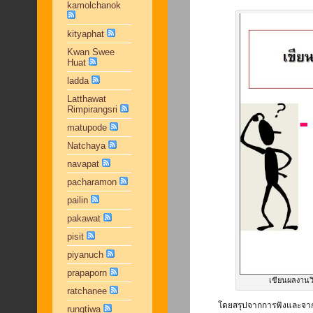
kamolchanok
kityaphat
Kwan Swee
Huat
ladda
Latthawat
Rimpirangsri
matupode
Natchaya
navapat
pacharamon
pailin
pakawat
pisit
piyanuch
prapaporn
เขียนผลงานวิ
ratchanee
โดยสรุปจากการฟังและจาก
rungtiwa