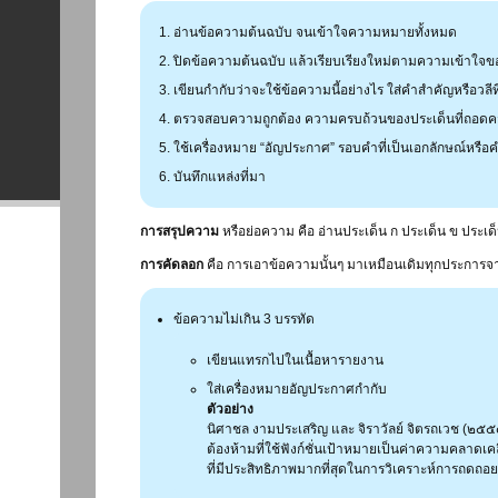
อ่านข้อความต้นฉบับ จนเข้าใจความหมายทั้งหมด
ปิดข้อความต้นฉบับ แล้วเรียบเรียงใหม่ตามความเข้าใจ
เขียนกำกับว่าจะใช้ข้อความนี้อย่างไร ใส่คำสำคัญหรือวลี
ตรวจสอบความถูกต้อง ความครบถ้วนของประเด็นที่ถอด
ใช้เครื่องหมาย “อัญประกาศ” รอบคำที่เป็นเอกลักษณ์หรือ
บันทึกแหล่งที่มา
การสรุปความ
หรือย่อความ คือ อ่านประเด็น ก ประเด็น ข ประเด็
การคัดลอก
คือ การเอาข้อความนั้นๆ มาเหมือนเดิมทุกประการจาก
ข้อความไม่เกิน 3 บรรทัด
เขียนแทรกไปในเนื้อหารายงาน
ใส่เครื่องหมายอัญประกาศกำกับ
ตัวอย่าง
นิศาชล งามประเสริญ และ จิราวัลย์ จิตรถเวช (๒๕๕๘
ต้องห้ามที่ใช้ฟังก์ชั่นเป้าหมายเป็นค่าความคลาดเคล
ที่มีประสิทธิภาพมากที่สุดในการวิเคราะห์การถดถอยเช