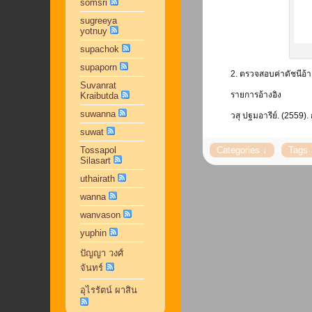
somsri
sugreeya
yotnuy
supachok
supaporn
2. ตรวจสอบค่าดัชนีอ้า
Suvanrat
รายการอ้างอิง
Kraibutda
suwanna
วสุ ปฐมอารีย์. (2559)
suwat
Tossapol
Silasart
uthairath
wanna
wanvason
yuphin
ปัญญา วงศ์
จันทร์
อุไรรัตน์ ผาสิน