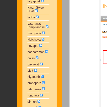
kityaphat
Kwan Swee
Huat
ladda
Latthawat
Rimpirangsri
matupode
Natchaya
navapat
pacharamon
pailin
pakawat
pisit
piyanuch
prapaporn
ratchanee
rungtiwa
sirinun