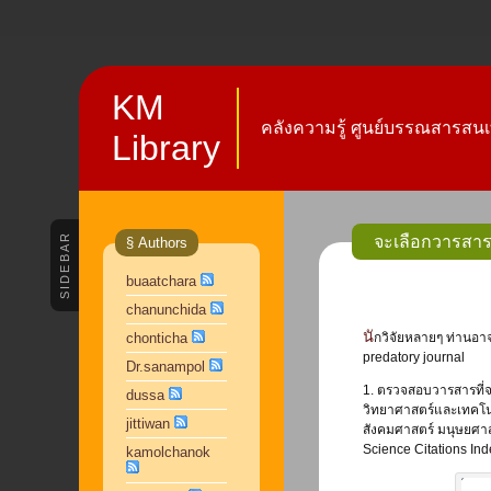
KM
คลังความรู้ ศูนย์บรรณสารสนเ
Library
SIDEBAR
จะเลือกวารสารต
§ Authors
buaatchara
chanunchida
นักวิจัยหลายๆ ท่านอาจจะเคยได้รับจดหมายเชิญขวนให้ส่งบทความไปตีพิมพ์ในวารสารต่างๆ เราจะมีหลักการพิจารณาได้อย่างไร ว่าวารสารเหล่านั้นไม่ใช่วารสารประเภท
chonticha
predatory journal
Dr.sanampol
1. ตรวจสอบวารสารที่จะ
dussa
วิทยาศาสตร์และเทคโนโล
jittiwan
สังคมศาสตร์ มนุษยศาส
Science Citations Ind
kamolchanok