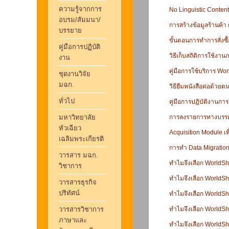
ความรู้จากการ
No Linguistic Conten
อบรม/สัมมนา/
การสร้างข้อมูลร้านค้า
บรรยาย
ขั้นตอนการทำการสั่งซื
คู่มือการปฏิบัติ
วิธีเก็บสถิติการใช้งาน
งาน
คู่มือการใช้บริการ Wo
ชุดงานวิจัย
มฉก.
วิธียืมหนังสือต่อด้ว
ทั่วไป
คู่มือการปฏิบัติงาน
มหาวิทยาลัย
การลงรายการทางบรรณ
หัวเฉียว
Acquisition Module 
เฉลิมพระเกียรติ
การทำ Data Migratio
วารสาร มฉก.
ทำไมจึงเลือก WorldS
วิชาการ
ทำไมจึงเลือก WorldS
วารสารธุรกิจ
ปริทัศน์
ทำไมจึงเลือก WorldS
วารสารวิชาการ
ทำไมจึงเลือก WorldS
ภาษาและ
ทำไมจึงเลือก WorldS