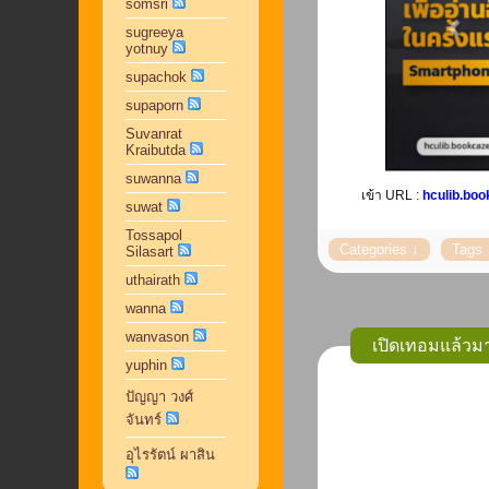
somsri
sugreeya
yotnuy
supachok
supaporn
Suvanrat
Kraibutda
suwanna
เข้า URL :
hculib.bo
suwat
Tossapol
Silasart
uthairath
wanna
wanvason
เปิดเทอมแล้ว
yuphin
ปัญญา วงศ์
จันทร์
อุไรรัตน์ ผาสิน