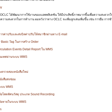
by
ง OCLC ได้พัฒนาการใช้งานของแอพพลิเคชัน ให้มีประสิทธิ์ภาพมากขึ้นเพื่อความสะดว
พิ่มความสะดวกในการทำงาน ผมหวังว่าทาง OCLC จะเพิ่มลูกเล่นเพิ่มขึ้น เช่น การยืม กา
ารค่าปรับและส่งบิลค่าปรับให้สมาชิกผ่านทาง E-mail
y
Basi
c
Tag ในการสร้าง
Order
rculation Events Detail Report ใน WMS
สนเทศผ่านระบบ WMS
ะตรวจสอบหนังสือใหม่
นังสือส่งซ่อม
นระบบ WMS
ื่อโสตทัศนวัสดุ ประเภท Sound Recording
งสือหายในระบบ WMS
ิก