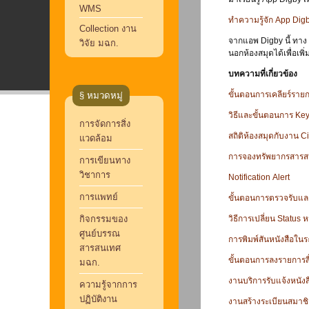
WMS
ทำความรู้จัก App Dig
Collection งาน
จากแอพ Digby นี้ ทา
วิจัย มฉก.
นอกห้องสมุดได้เพื่อเ
บทความที่เกี่ยวข้อง
ขั้นตอนการเคลียร์รายก
§ หมวดหมู่
วิธีและขั้นตอนการ Ke
การจัดการสิ่ง
สถิติห้องสมุดกับงาน
Ci
แวดล้อม
การจองทรัพยากรสาร
การเขียนทาง
วิชาการ
Notification Alert
การแพทย์
ขั้นตอนการตรวจรับแล
กิจกรรมของ
วิธีการเปลี่ยน Status ห
ศูนย์บรรณ
การพิมพ์สันหนังสือใ
สารสนเทศ
ขั้นตอนการลงรายการส
มฉก.
งานบริการรับแจ้งหนั
ความรู้จากการ
ปฏิบัติงาน
งานสร้างระเบียนสมาช