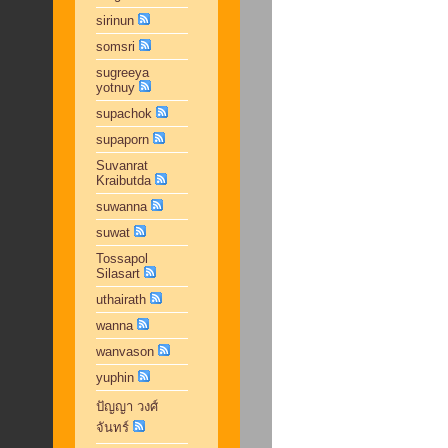
sirinun
somsri
sugreeya
yotnuy
supachok
supaporn
Suvanrat
Kraibutda
suwanna
suwat
Tossapol
Silasart
uthairath
wanna
wanvason
yuphin
ปัญญา วงศ์
จันทร์