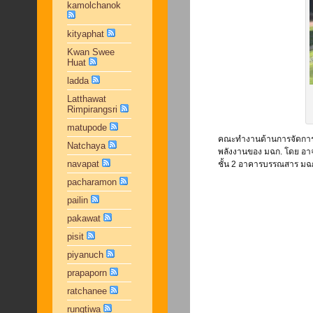
kamolchanok
kityaphat
Kwan Swee
Huat
ladda
Latthawat
Rimpirangsri
matupode
คณะทำงานด้านการจัดการพล
Natchaya
พลังงานของ มฉก. โดย อาจ
navapat
ชั้น 2 อาคารบรรณสาร มฉก.
pacharamon
pailin
pakawat
pisit
piyanuch
prapaporn
ratchanee
rungtiwa