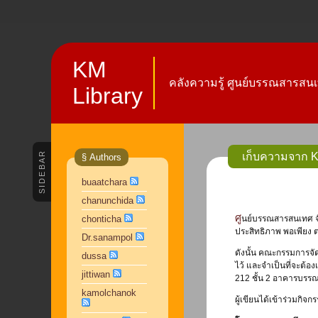
KM
คลังความรู้ ศูนย์บรรณสารสนเ
Library
SIDEBAR
เก็บความจาก K
§ Authors
buaatchara
chanunchida
ศูนย์บรรณสารสนเทศ จัดกิจกรรมแลกเปลี่ยนเรียนรู้ หรือ Knowledge Sharing เพื่อตอบโจยท์ยุทธศาสตร์มหาวิทยาลัย ข้อที่ 6 บริหารจัดการมหาวิทยาลัยและสิ่งแวดล้อมอย่างมี
chonticha
ประสิทธิภาพ พอเพียง ต
Dr.sanampol
ดังนั้น คณะกรรมการจั
dussa
ไว้ และจำเป็นที่จะต้อ
jittiwan
212 ชั้น 2 อาคารบรร
kamolchanok
ผู้เขียนได้เข้าร่วมกิจ