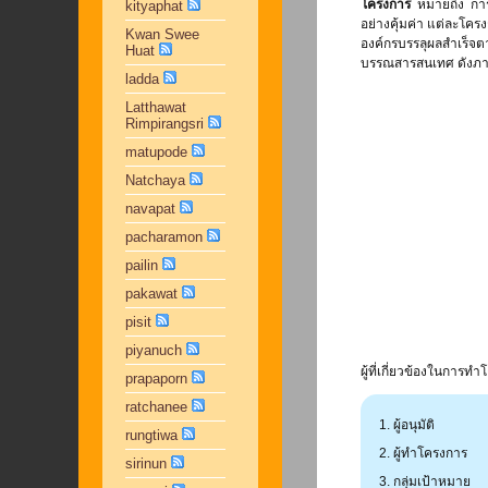
โครงการ
หมายถึง การว
kityaphat
อย่างคุ้มค่า แต่ละโค
Kwan Swee
องค์กรบรรลุผลสำเร็จต
Huat
บรรณสารสนเทศ ดังภ
ladda
Latthawat
Rimpirangsri
matupode
Natchaya
navapat
pacharamon
pailin
pakawat
pisit
piyanuch
ผู้ที่เกี่ยวข้องในการทำโ
prapaporn
ratchanee
ผู้อนุมัติ
rungtiwa
ผู้ทำโครงการ
sirinun
กลุ่มเป้าหมาย