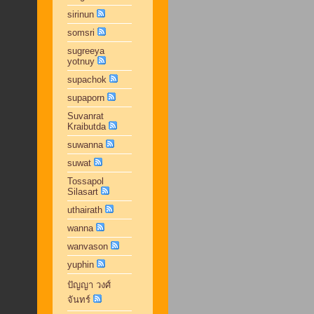
sirinun
somsri
sugreeya
yotnuy
supachok
supaporn
Suvanrat
Kraibutda
suwanna
suwat
Tossapol
Silasart
uthairath
wanna
wanvason
yuphin
ปัญญา วงศ์
จันทร์