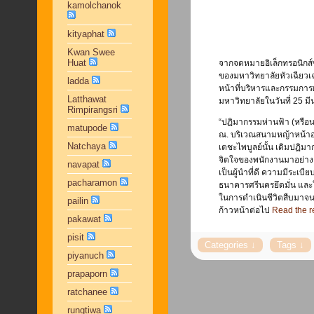
kamolchanok
kityaphat
Kwan Swee
Huat
จากจดหมายอิเล็กทรอนิกส์ขอ
ของมหาวิทยาลัยหัวเฉียวเฉ
ladda
หน้าที่บริหารและกรรมการ
Latthawat
มหาวิทยาลัยในวันที่ 25 ม
Rimpirangsri
“ปฏิมากรรมห่านฟ้า (หรือนก
matupode
ณ. บริเวณสนามหญ้าหน้า
Natchaya
เตชะไพบูลย์นั้น เดิมปฏิม
จิตใจของพนักงานมาอย่างยา
navapat
เป็นผู้นำที่ดี ความมีระเบีย
pacharamon
ธนาคารศรีนครยึดมั่น และ
ในการดำเนินชีวิตสืบมาจน
pailin
ก้าวหน้าต่อไป
Read the re
pakawat
pisit
piyanuch
prapaporn
ratchanee
rungtiwa