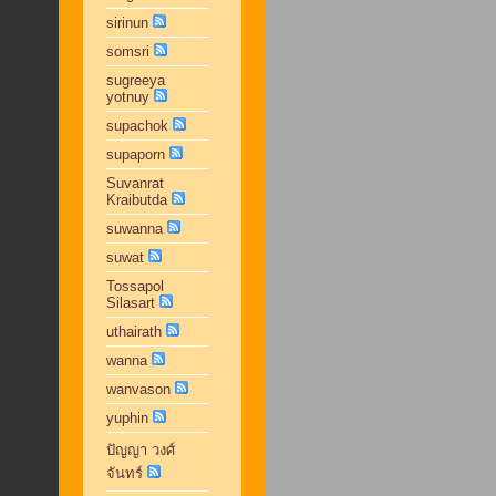
sirinun
somsri
sugreeya
yotnuy
supachok
supaporn
Suvanrat
Kraibutda
suwanna
suwat
Tossapol
Silasart
uthairath
wanna
wanvason
yuphin
ปัญญา วงศ์
จันทร์