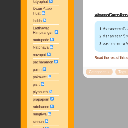
kityaphat
Kwan Swee
Huat
หลักเกณฑ์ในการพิจาร
ladda
Latthawat
พิจารณาจากตัวเล่
Rimpirangsri
พิจารณาจาก ปี พ.
matupode
ลงรายการตาม MA
Natchaya
navapat
Read the rest of this e
pacharamon
pailin
pakawat
pisit
piyanuch
prapaporn
ratchanee
rungtiwa
sirinun