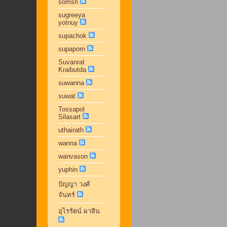
somsri
sugreeya
yotnuy
supachok
supaporn
Suvanrat
Kraibutda
suwanna
suwat
Tossapol
Silasart
uthairath
wanna
wanvason
yuphin
ปัญญา วงศ์
จันทร์
อุไรรัตน์ ผาสิน