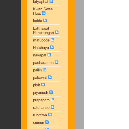
kityaphat
Kwan Swee
Huat
ladda
Latthawat
Rimpirangsri
matupode
Natchaya
navapat
pacharamon
pailin
pakawat
pisit
piyanuch
prapaporn
ratchanee
rungtiwa
sirinun