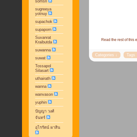
somsri
sugreeya
yotnuy
supachok
supaporn
Suvanrat
Read the rest of this e
Kraibutda
suwanna
suwat
Tossapol
Silasart
uthairath
wanna
wanvason
yuphin
ปัญญา วงศ์
จันทร์
อุไรรัตน์ ผาสิน