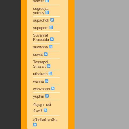
somsri
sugreeya
yotnuy
supachok
supaporn
Suvanrat
Kraibutda
suwanna
suwat
Tossapol
Silasart
uthairath
wanna
wanvason
yuphin
ปัญญา วงศ์
จันทร์
อุไรรัตน์ ผาสิน