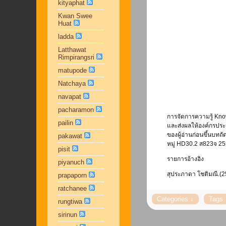
kityaphat
Kwan Swee
Huat
ladda
Latthawat
Rimpirangsri
matupode
Natchaya
navapat
pacharamon
การจัดการความรู้ Know
pailin
และส่งผลให้องค์กรประส
ของผู้อ่านก่อนขึ้นบท
pakawat
หมู่ HD30.2 ส823จ 2
pisit
รายการอ้างอิง
piyanuch
สุประภาดา โชติมณี.(25
prapaporn
ratchanee
rungtiwa
sirinun