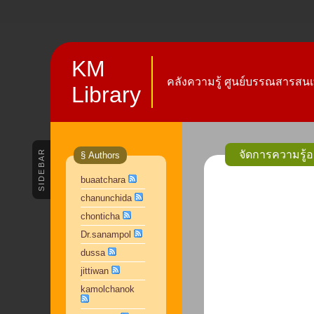
KM
คลังความรู้ ศูนย์บรรณสารสนเ
Library
SIDEBAR
§ Authors
buaatchara
chanunchida
chonticha
Dr.sanampol
dussa
jittiwan
kamolchanok