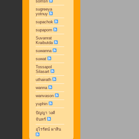
somsri
sugreeya
yotnuy
supachok
supaporn
Suvanrat
Kraibutda
suwanna
suwat
Tossapol
Silasart
uthairath
wanna
wanvason
yuphin
ปัญญา วงศ์
จันทร์
อุไรรัตน์ ผาสิน