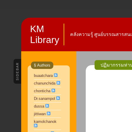
KM
คลังความรู้ ศูนย์บรรณสารสนเ
Library
SIDEBAR
ปฏิมากรรมห่าน
§ Authors
buaatchara
chanunchida
chonticha
Dr.sanampol
dussa
jittiwan
kamolchanok