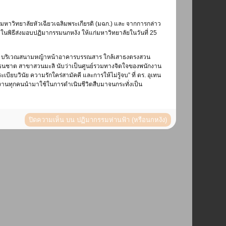
องมหาวิทยาลัยหัวเฉียวเฉลิมพระเกียรติ (มฉก.) และ จากการกล่าว
ในพิธีส่งมอบปฏิมากรรมนกหงัง ให้แก่มหาวิทยาลัยในวันที่ 25
556 ณ. บริเวณสนามหญ้าหน้าอาคารบรรณสาร ใกล้เสาธงตรงสวน
ารธนชาต สาขาสวนมะลิ นับว่าเป็นศูนย์รวมทางจิตใจของพนักงาน
บียบวินัย ความรักใคร่สามัคคี และการให้ไม่รู้จบ” ที่ ดร. อุเทน
ักงานทุกคนนำมาใช้ในการดำเนินชีวิตสืบมาจนกระทั่งเป็น
ปิดความเห็น
บน ปฏิมากรรมห่านฟ้า (หรือนกหงัง)