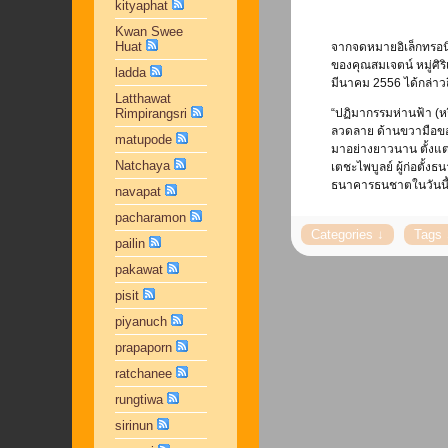
kityaphat
Kwan Swee
Huat
จากจดหมายอิเล็กทรอนิก
ของคุณสมเจตน์ หมู่ศิ
ladda
มีนาคม 2556 ได้กล่าว
Latthawat
Rimpirangsri
“ปฏิมากรรมห่านฟ้า (ห
ลวดลาย ด้านขวามือของ
matupode
มาอย่างยาวนาน ตั้งแต่ค
Natchaya
เตชะไพบูลย์ ผู้ก่อตั้
ธนาคารธนชาตในวันนี้ 
navapat
pacharamon
pailin
pakawat
pisit
piyanuch
prapaporn
ratchanee
rungtiwa
sirinun