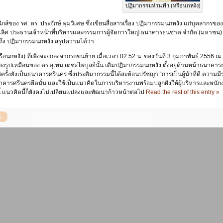
ปฏิมากรรมห่านฟ้า (หรือนกหงัง)
ส์ของ รศ. ดร. ประจักษ์ พุ่มวิเศษ ซึ่งเขียนสื่อสารเรื่อง ปฏิมากรรมนกหงัง แก่บุคลากรข
ริเลิศ ประธานเจ้าหน้าที่บริหารและกรรมการผู้จัดการใหญ่ ธนาคารธนชาต จำกัด (มหาชน) 
ถึง ปฏิมากรรมนกหงัง สรุปความได้ว่า
รือนกหงัง) ที่เพิ่งจะยกลงจากรถขนย้าย เมื่อเวลา 02:52 น. ของวันที่ 3 กุมภาพันธ์ 2
รูปเหมือนของ ดร.อุเทน เตชะไพบูลย์นั้น เดิมปฏิมากรรมนกหงัง ตั้งอยู่ด้านหน้าธนาค
รั้งยังเป็นธนาคารศรีนคร ซึ่งประติมากรรมนี้ได้สะท้อนปรัชญา “การเป็นผู้นำที่ดี ความมีระเ
งธนาคารศรีนครยึดมั่น และใช้เป็นแนวคิดในการบริหารงานพร้อมปลูกฝังให้ผู้บริหารและพน
แนวคิดนี้ก็ยังคงไม่เปลี่ยนแปลงและพัฒนาก้าวหน้าต่อไป
Read the rest of this entry »