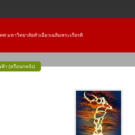
ทศ มหาวิทยาลัยหัวเฉียวเฉลิมพระเกียรติ
ฟ้า (หรือนกหงัง)