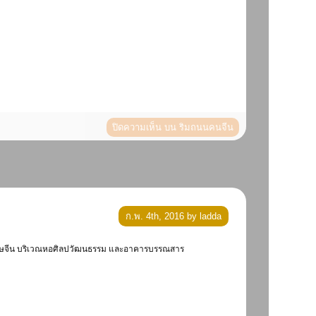
ปิดความเห็น
บน ริมถนนคนจีน
ก.พ. 4th, 2016 by ladda
าลตรุษจีน บริเวณหอศิลปวัฒนธรรม และอาคารบรรณสาร