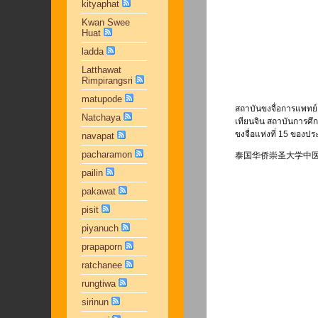
kityaphat
Kwan Swee
Huat
ladda
Latthawat
Rimpirangsri
matupode
สถาบันขงจื่อการแพทย์
Natchaya
เทียนจิน สถาบันการศึ
ขงจื่อแห่งที่ 15 ของป
navapat
pacharamon
泰国华侨崇圣大学中
pailin
pakawat
pisit
piyanuch
prapaporn
ratchanee
rungtiwa
sirinun