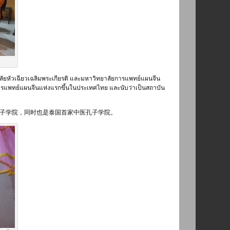
าลัยหัวเฉียวเฉลิมพระเกียรติ และมหาวิทยาลัยการแพทย์แผนจีน
ารแพทย์แผนจีนแห่งแรกขึ้นในประเทศไทย และนับว่าเป็นสถาบัน
子学院，同时也是泰国首家中医孔子学院。