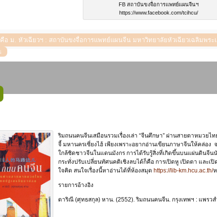
FB สถาบันขงจื่อการแพทย์แผนจีนฯ
https://www.facebook.com/tcihcu/
ี่คือ ม. หัวเฉียวฯ : สถาบันขงจื่อการแพทย์แผนจีน มหาวิทยาลัยหัวเฉียวเฉลิมพ
ริมถนนคนจีนเสมือนรวมเรื่องเล่า “จีนศึกษา” ผ่านสายตาหมวยไท
จี้ มหานครเซี่ยงไฮ้ เพียงเพราะอยากอ่านเขียนภาษาจีนให้คล่อง จะ
ใกล้ชิดชาวจีนในแดนมังกร การได้รับรู้สิ่งที่เกิดขึ้นบนแผ่นดินจ
กระทั่งปรับเปลี่ยนทัศนคติเชิงลบได้ก็คือ การเปิดหู เปิดตา และเปิด
ใจคิด สนใจเรื่องนี้หาอ่านได้ที่ห้องสมุด
https://lib-km.hcu.ac.th/
ห
รายการอ้างอิง
ดาริณี (ศุทธสกุล) หาน. (2552). ริมถนนคนจีน. กรุงเทพฯ : แพรวสำ