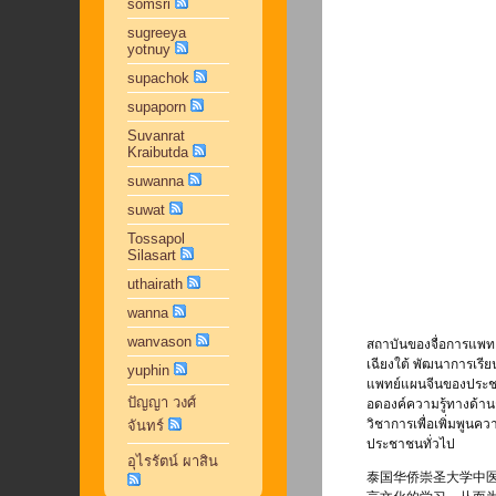
somsri
sugreeya
yotnuy
supachok
supaporn
Suvanrat
Kraibutda
suwanna
suwat
Tossapol
Silasart
uthairath
wanna
wanvason
สถาบันของจื่อการแพทย
เฉียงใต้ พัฒนาการเรี
yuphin
แพทย์แผนจีนของประชา
ปัญญา วงศ์
อดองค์ความรู้ทางด้าน
วิชาการเพื่อเพิ่มพูน
จันทร์
ประชาชนทั่วไป
อุไรรัตน์ ผาสิน
泰国华侨崇圣大学中