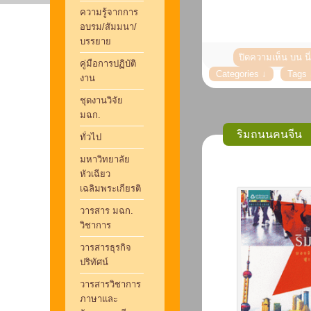
ความรู้จากการ
อบรม/สัมมนา/
บรรยาย
ปิดความเห็น
บน น
คู่มือการปฏิบัติ
งาน
ชุดงานวิจัย
มฉก.
ริมถนนคนจีน
ทั่วไป
มหาวิทยาลัย
หัวเฉียว
เฉลิมพระเกียรติ
วารสาร มฉก.
วิชาการ
วารสารธุรกิจ
ปริทัศน์
วารสารวิชาการ
ภาษาและ