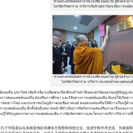
ท่านพระพรหมมังคลาจารย์ (ธงชัย ธมฺมธโช) ผู้ช่วยเจ้าอาว
ไตรมิตรวิทยาราม วรวิหารเจิมป้ายสถาบันขงจื่อการแพย์แ
ท่านพระพรหมมังคลาจารย์ (ธงชัย ธมฺมธโช) ผู้ช่วยเจ้าอาว
ไตรมิตรวิทยาราม วรวิหาร ประพรมน้ำพระพุทธมนต์
์แผนจีน มหาวิทยาลัยหัวเฉียวเฉลิมพระเกียรติจะทำหน้าที่เผยแพร่วัฒนธรรมภูมิปัญญา
ยนการสอนแพทย์แผนจีน ส่งเสริมการศึกษา และวิจัยทางการแพทย์แผนจีน อันก่อให้เกิดความ
ชนชาวไทย และประชาชนในภูมิภาคเอเชียอาคเนย์ ตลอดจนส่งเสริมให้มีการเรียนรู้ด้านภ
การแพทย์แผนจีน อีกทั้งยังมีบทบาทหน้าที่ดำเนินการจัดกิจกรรมส่งเสริมภาษาจีนและการแ
ความรู้ให้กับบุคลากรทางการแพทย์แผนจีน การจัดนิทรรศการและโครงการบริการวิชาการเพ
医孔子学院是以在东南亚地区传播东方智慧和传统文化、促进中医学术交流、为泰国和