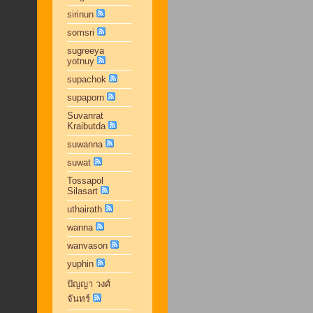
sirinun
somsri
sugreeya
yotnuy
supachok
supaporn
Suvanrat
Kraibutda
suwanna
suwat
Tossapol
Silasart
uthairath
wanna
wanvason
yuphin
ปัญญา วงศ์
จันทร์