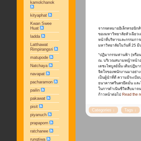
kamolchanok
kityaphat
Kwan Swee
Huat
จากจดหมายอิเล็กทรอนิกส์ขอ
ของมหาวิทยาลัยหัวเฉียวเฉ
ladda
หน้าที่บริหารและกรรมการ
Latthawat
มหาวิทยาลัยในวันที่ 25 ม
Rimpirangsri
“ปฏิมากรรมห่านฟ้า (หรือนก
matupode
ณ. บริเวณสนามหญ้าหน้า
Natchaya
เตชะไพบูลย์นั้น เดิมปฏิม
จิตใจของพนักงานมาอย่างยา
navapat
เป็นผู้นำที่ดี ความมีระเบีย
pacharamon
ธนาคารศรีนครยึดมั่น และ
ในการดำเนินชีวิตสืบมาจน
pailin
ก้าวหน้าต่อไป
Read the re
pakawat
pisit
piyanuch
prapaporn
ratchanee
rungtiwa