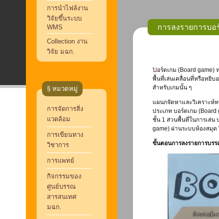
การนำไฟล์งาน
วิจัยขึ้นระบบ
การลงรายการบอร
WMS
Collection งาน
วิจัย มฉก.
บอร์ดเกม (Board game) 
พื้นที่เล่นเคลื่อนที่หรือหยิ
สำหรับเกมนั้น ๆ
§ หมวดหมู่
แผนกจัดหาและวิเคราะห์ทร
การจัดการสิ่ง
ประเภท บอร์ดเกม (Board 
แวดล้อม
ชั้น 1 ส่วนพื้นที่ในการเ
game) ผ่านระบบห้องสมุ
การเขียนทาง
ขั้นตอนการลงรายการบรร
วิชาการ
การแพทย์
กิจกรรมของ
ศูนย์บรรณ
สารสนเทศ
มฉก.