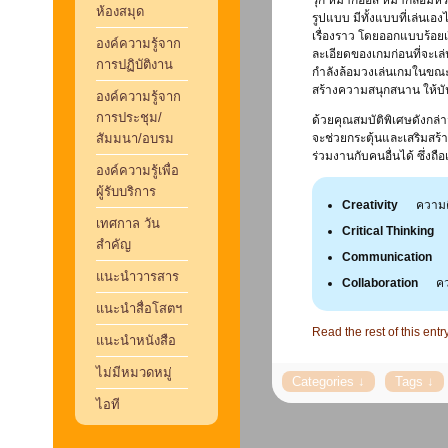
รุก หมากฮอส หมากล้อมหร
ห้องสมุด
รูปแบบ มีทั้งแบบที่เล่นเ
เรื่องราว โดยออกแบบร้อยเ
องค์ความรู้จาก
ละเอียดของเกมก่อนที่จะเล่น
การปฏิบัติงาน
กำลังล้อมวงเล่นเกมในขณะนั้
สร้างความสนุกสนาน ให้บันเท
องค์ความรู้จาก
การประชุม/
ด้วยคุณสมบัติพิเศษดังกล่
สัมมนา/อบรม
จะช่วยกระตุ้นและเสริมสร้
ร่วมงานกับคนอื่นได้ ซึ่งถ
องค์ความรู้เพื่อ
ผู้รับบริการ
Creativity
ความคิ
เทศกาล วัน
Critical Thinkin
สำคัญ
Communicatio
แนะนำวารสาร
Collaboration
คว
แนะนำสื่อโสตฯ
Read the rest of this entr
แนะนำหนังสือ
ไม่มีหมวดหมู่
ไอที