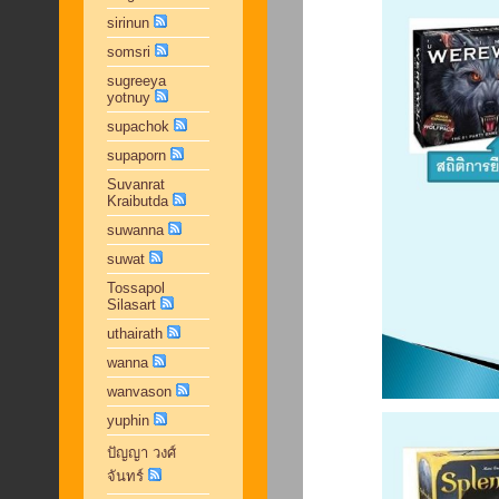
sirinun
somsri
sugreeya
yotnuy
supachok
supaporn
Suvanrat
Kraibutda
suwanna
suwat
Tossapol
Silasart
uthairath
wanna
wanvason
yuphin
ปัญญา วงศ์
จันทร์