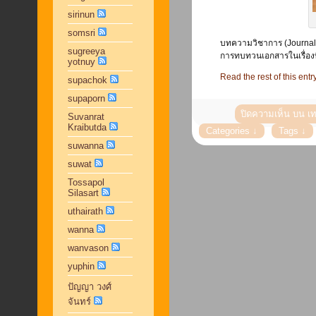
sirinun
somsri
บทความวิชาการ (Journal ar
sugreeya
การทบทวนเอกสารในเรื่องที่
yotnuy
Read the rest of this entr
supachok
supaporn
ปิดความเห็น
บน เท
Suvanrat
Kraibutda
suwanna
suwat
Tossapol
Silasart
uthairath
wanna
wanvason
yuphin
ปัญญา วงศ์
จันทร์