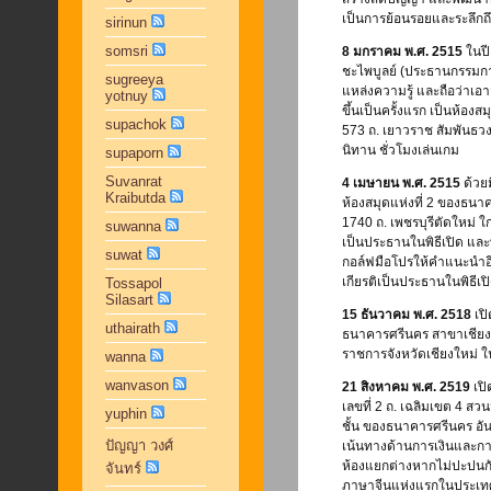
เป็นการย้อนรอยและระลึกถ
sirinun
somsri
8 มกราคม พ.ศ. 2515
ในปี
ชะไพบูลย์ (ประธานกรรมกา
sugreeya
แหล่งความรู้ และถือว่าเอา
yotnuy
ขึ้นเป็นครั้งแรก เป็นห้อง
supachok
573 ถ. เยาวราช สัมพันธวง
นิทาน ชั่วโมงเล่นเกม
supaporn
Suvanrat
4 เมษายน พ.ศ. 2515
ด้วย
Kraibutda
ห้องสมุดแห่งที่ 2 ของธนาค
1740 ถ. เพชรบุรีตัดใหม่ 
suwanna
เป็นประธานในพิธีเปิด และที่
suwat
กอล์ฟมือโปรให้คำแนะนำอีก
เกียรติเป็นประธานในพิธีเ
Tossapol
Silasart
15 ธันวาคม พ.ศ. 2518
เปิ
uthairath
ธนาคารศรีนคร สาขาเชียงใหม
ราชการจังหวัดเชียงใหม่ ใ
wanna
wanvason
21 สิงหาคม พ.ศ. 2519
เปิ
เลขที่ 2 ถ. เฉลิมเขต 4 ส
yuphin
ชั้น ของธนาคารศรีนคร อั
ปัญญา วงศ์
เน้นทางด้านการเงินและการ
ห้องแยกต่างหากไม่ปะปนกั
จันทร์
ภาษาจีนแห่งแรกในประเ