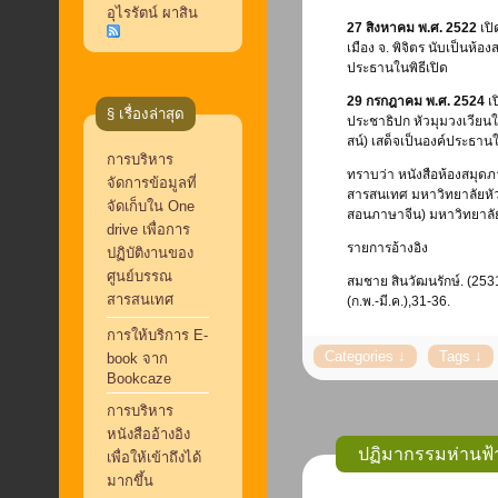
อุไรรัตน์ ผาสิน
27 สิงหาคม พ.ศ. 2522
เปิ
เมือง จ. พิจิตร นับเป็นห้อ
ประธานในพิธีเปิด
29 กรกฎาคม พ.ศ. 2524
เป
§ เรื่องล่าสุด
ประชาธิปก หัวมุมวงเวีย
สน์) เสด็จเป็นองค์ประธานใ
การบริหาร
ทราบว่า หนังสือห้องสมุดภ
จัดการข้อมูลที่
สารสนเทศ มหาวิทยาลัยหัว
จัดเก็บใน One
สอนภาษาจีน) มหาวิทยาลัยห
drive เพื่อการ
รายการอ้างอิง
ปฏิบัติงานของ
ศูนย์บรรณ
สมชาย สินวัฒนรักษ์. (25
สารสนเทศ
(ก.พ.-มี.ค.),31-36.
การให้บริการ E-
book จาก
Bookcaze
การบริหาร
หนังสืออ้างอิง
ปฏิมากรรมห่านฟ้า
เพื่อให้เข้าถึงได้
มากขึ้น