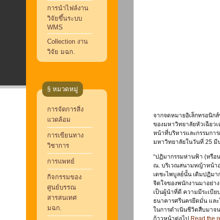
การนำไฟล์งาน
วิจัยขึ้นระบบ
WMS
Collection งาน
วิจัย มฉก.
§ หมวดหมู่
การจัดการสิ่ง
จากจดหมายอิเล็กทรอนิกส์ขอ
แวดล้อม
ของมหาวิทยาลัยหัวเฉียวเฉ
หน้าที่บริหารและกรรมการ
การเขียนทาง
มหาวิทยาลัยในวันที่ 25 ม
วิชาการ
“ปฏิมากรรมห่านฟ้า (หรือนก
การแพทย์
ณ. บริเวณสนามหญ้าหน้า
เตชะไพบูลย์นั้น เดิมปฏิม
กิจกรรมของ
จิตใจของพนักงานมาอย่างยา
ศูนย์บรรณ
เป็นผู้นำที่ดี ความมีระเบีย
สารสนเทศ
ธนาคารศรีนครยึดมั่น และ
มฉก.
ในการดำเนินชีวิตสืบมาจน
ก้าวหน้าต่อไป
Read the re