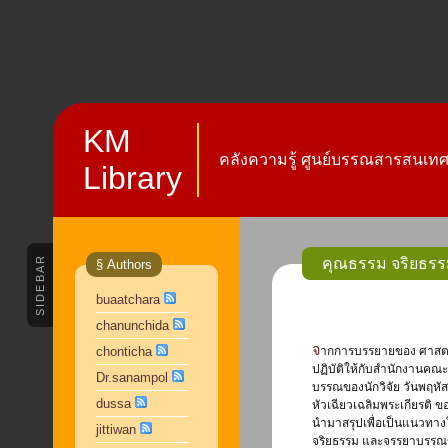
KM
คลังความรู้ ศูนย์บรรณสารสนเทศ 
Library
SIDEBAR
คุณธรรม จริยธรร
§ Authors
buaatchara
chanunchida
จากการบรรยายของ ศาสตราจารย์ ดร. อังศุมาลย์ จันทราปัตย์ หัวหน้าคณะผู้จัดทำจรรยาวิชาชีพและแนวทาง
chonticha
ปฏิบัติให้กับสำนักงานคณะ
Dr.sanampol
บรรณของนักวิจัย วันพฤหั
dussa
หัวเฉียวเฉลิมพระเกียรติ 
นำมาสรุปเพื่อเป็นแนวทาง
jittiwan
จริยธรรม และจรรยาบรรณข