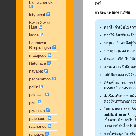
kamolchanok
ดังนี้
การเผยแพร่ผลงานวิจัย
kityaphat
Kwan Swee
Huat
หากไม่จำเป็นไม่ควรเ
ladda
ต้องให้เกียรติและอ้า
Latthawat
ระบุและลำดับชื่อผู้น
Rimpirangsri
ขอบคุณบุคคล คณะบุ
matupode
นำผลงานวิจัยไปใช้
Natchaya
แสดงความรับผิดชอบ
navapat
ไม่ตีพิมพ์ผลงานวิจัย
pacharamon
ตีพิมพ์ผลงานมากกว่า
pailin
บรรณาธิการทราบล่ว
pakawat
ส่งเรื่องเต็มของบทค
ควรให้บรรณาธิการว
pisit
ไม่แบ่งย่อยผลงานวิจ
piyanuch
publication or Bal
prapaporn
เนื้อหาเหมือนกันไม
วารสารที่ส่งเรื่องไ
ratchanee
การให้ข้อมูลเกี่ยวก
rungtiwa