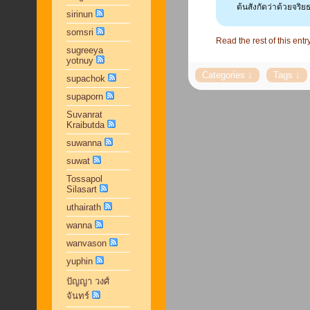
ต้นสังกัดว่าด้วยจริ
sirinun
somsri
Read the rest of this entr
sugreeya
yotnuy
supachok
supaporn
Suvanrat
Kraibutda
suwanna
suwat
Tossapol
Silasart
uthairath
wanna
wanvason
yuphin
ปัญญา วงศ์
จันทร์