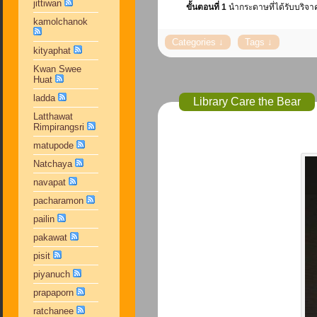
jittiwan
ขั้นตอนที่ 1
นำกระดาษที่ได้รับบริจา
kamolchanok
kityaphat
Kwan Swee
Huat
ladda
Library Care the Bear
Latthawat
Rimpirangsri
matupode
Natchaya
navapat
pacharamon
pailin
pakawat
pisit
piyanuch
prapaporn
ratchanee