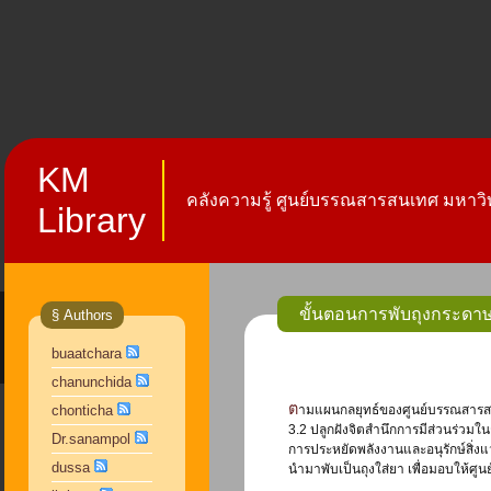
KM
คลังความรู้ ศูนย์บรรณสารสนเทศ มหาวิท
Library
ขั้นตอนการพับถุงกระดาษใ
§ Authors
buaatchara
chanunchida
ตามแผนกลยุทธ์ของศูนย์บรรณสารสนเทศ ยุทธศาสตร์ที่ 6 มีการบริหารจัดการศูนย์บรรณสารสนเทศอย่างมีประสิทธิภาพ พอเพียง ตามหลักธรรมาภิบาล มาตรการที่
chonticha
3.2 ปลูกฝังจิตสำนึกการมีส่วนร่วมใ
Dr.sanampol
การประหยัดพลังงานและอนุรักษ์สิ่ง
dussa
นำมาพับเป็นถุงใส่ยา เพื่อมอบให้ศูน