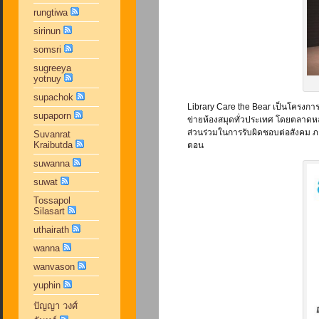
rungtiwa
sirinun
somsri
sugreeya
yotnuy
supachok
Library Care the Bear เป็นโครงก
supaporn
ข่ายห้องสมุดทั่วประเทศ โดยตลาดหล
ส่วนร่วมในการรับผิดชอบต่อสังคม 
Suvanrat
Kraibutda
ตอน
suwanna
suwat
Tossapol
Silasart
uthairath
wanna
wanvason
yuphin
ปัญญา วงศ์