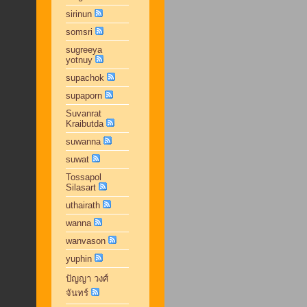
sirinun
somsri
sugreeya
yotnuy
supachok
supaporn
Suvanrat
Kraibutda
suwanna
suwat
Tossapol
Silasart
uthairath
wanna
wanvason
yuphin
ปัญญา วงศ์
จันทร์