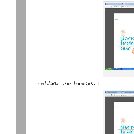
จากนั้นให้เริ่มการค้นหาโดย กดปุ่ม Ctr+F