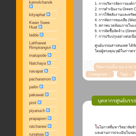
kamolchanok
1. การบริหารจัดการองค์ก
2. การดำเนินงาน Green O
kityaphat
3. การใช้พลังงานและทรัพ
4. การจัดการของเสีย (W
Kwan Swee
5. สภาพแวดล้อมภายในและ
Huat
6. การจัดซื้อจัดจ้าง (Gre
ladda
7. การปรับปรุงอย่างต่อเนื
Latthawat
ศูนย์บรรณสารสนเทศ ได้จัด
Rimpirangsri
โดยผู้ทรงคุณวุฒิในการตรว
matupode
Natchaya
ปิดความเห็น
บน อาคาร
navapat
pacharamon
pailin
pakawat
บุคลากรศูนย์บรรณ
pisit
piyanuch
prapaporn
ratchanee
ในโอกาสที่มหาวิทยาลัยหัวเฉียวเฉลิมพระเกียรติ โดยศูนย์บรรณสารสนเทศ เข้าร่วมโครงการสำนักงานสีเขียว
และผ่านการประเมินในรอบแร
rungtiwa