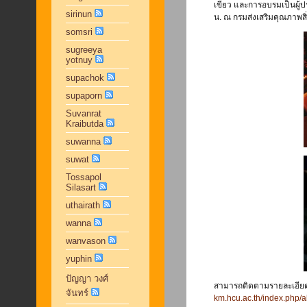
เขียว และการอบรมเป็นผู้ป
sirinun
น. ณ กรมส่งเสริมคุณภาพส
somsri
sugreeya
yotnuy
supachok
supaporn
Suvanrat
Kraibutda
suwanna
suwat
Tossapol
Silasart
uthairath
wanna
wanvason
yuphin
ปัญญา วงศ์
สามารถติดตามรายละเอียดเ
จันทร์
km.hcu.ac.th/index.php/a