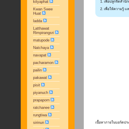
kityaphat
เพื่อปลูกจิตสำน
Kwan Swee
เพื่อให้ความรู้
Huat
ladda
Latthawat
Rimpirangsri
matupode
Natchaya
navapat
pacharamon
pailin
pakawat
pisit
piyanuch
prapaporn
ratchanee
rungtiwa
sirinun
เนื้อหาภายในบอร์ดประ