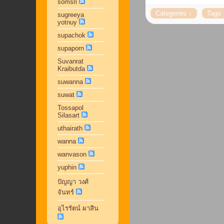
somsri
sugreeya
yotnuy
supachok
supaporn
Suvanrat
Kraibutda
suwanna
suwat
Tossapol
Silasart
uthairath
wanna
wanvason
yuphin
ปัญญา วงศ์
จันทร์
อุไรรัตน์ ผาสิน