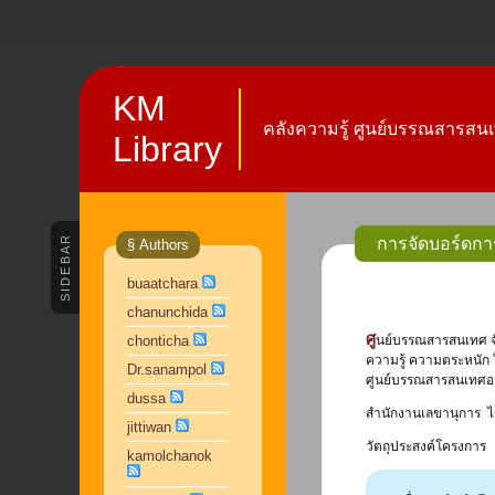
KM
คลังความรู้ ศูนย์บรรณสารสนเ
Library
SIDEBAR
การจัดบอร์ดกา
§ Authors
buaatchara
chanunchida
ศู
chonticha
นย์บรรณสารสนเทศ จัด
ความรู้ ความตระหนัก 
Dr.sanampol
ศูนย์บรรณสารสนเทศอย่
dussa
สำนักงานเลขานุการ ได
jittiwan
วัตถุประสงค์โครงการ
kamolchanok