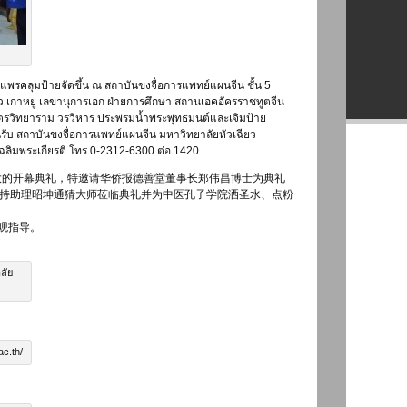
้าแพรคลุมป้ายจัดขึ้น ณ สถาบันขงจื่อการแพทย์แผนจีน ชั้น 5
ว เกาหยู่ เลขานุการเอก ฝ่ายการศึกษา สถานเอคอัครราชทูตจีน
ิตรวิทยาราม วรวิหาร ประพรมน้ำพระพุทธมนต์และเจิมป้าย
นรับ สถาบันขงจื่อการแพทย์แผนจีน มหาวิทยาลัยหัวเฉียว
วเฉลิมพระเกียรติ โทร 0-2312-6300 ต่อ 1420
盛大的开幕典礼，特邀请华侨报德善堂董事长郑伟昌博士为典礼
持助理昭坤通猜大师莅临典礼并为中医孔子学院洒圣水、点粉
观指导。
ลัย
c.th/