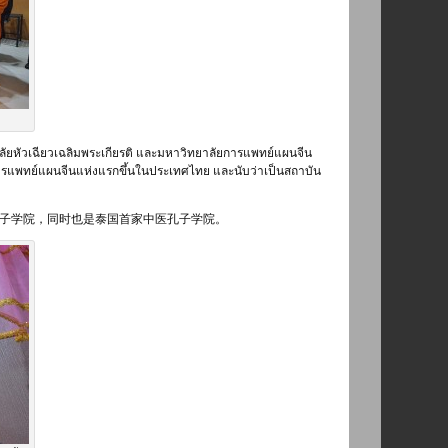
าลัยหัวเฉียวเฉลิมพระเกียรติ และมหาวิทยาลัยการแพทย์แผนจีน
ารแพทย์แผนจีนแห่งแรกขึ้นในประเทศไทย และนับว่าเป็นสถาบัน
子学院，同时也是泰国首家中医孔子学院。