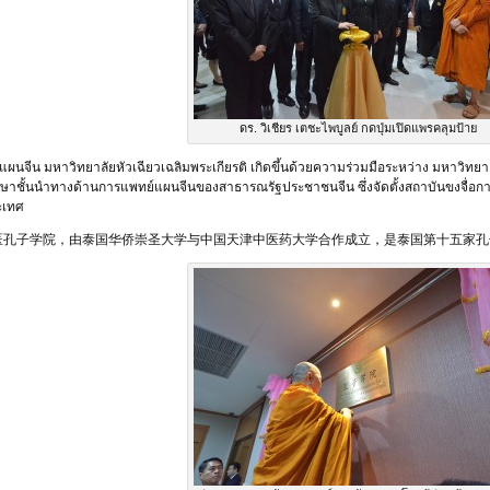
ดร. วิเชียร เตชะไพบูลย์ กดปุ่มเปิดแพรคลุมป้าย
แผนจีน มหาวิทยาลัยหัวเฉียวเฉลิมพระเกียรติ เกิดขึ้นด้วยความร่วมมือระหว่าง มหาวิทย
กษาชั้นนำทางด้านการแพทย์แผนจีนของสาธารณรัฐประชาชนจีน ซึ่งจัดตั้งสถาบันขงจื่อก
ระเทศ
医孔子学院，由泰国华侨崇圣大学与中国天津中医药大学合作成立，是泰国第十五家孔