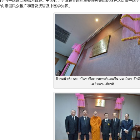
为学习中医建立基础为目标。中医孔子学院在泰国的主要任务是组织各种汉语及中医学
于向泰国民众推广和普及汉语及中医学知识。
ป้ายหน้าห้องสถาบันขงจื่อการแพทย์แผนจีน มหาวิทยาลัยหั
เฉลิมพระเกียรติ