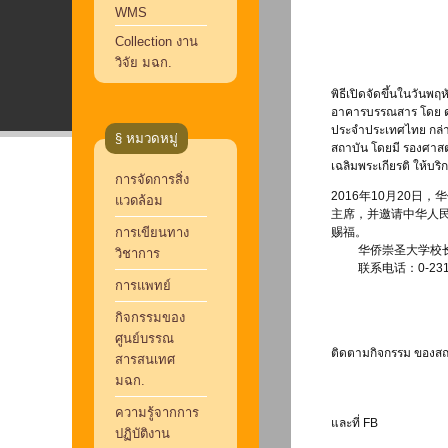
WMS
Collection งาน
วิจัย มฉก.
พิธีเปิดจัดขึ้นในวันพ
อาคารบรรณสาร โดย ดร.ว
ประจำประเทศไทย กล่าว
§ หมวดหมู่
สถาบัน โดยมี รองศาสตร
เฉลิมพระเกียรติ ให้บริ
การจัดการสิ่ง
2016年10月20
แวดล้อม
主席，并邀请中华人
การเขียนทาง
赐福。
华侨崇圣大学校长叶
วิชาการ
联系电话：0-2312-6
การแพทย์
กิจกรรมของ
ศูนย์บรรณ
ติดตามกิจกรรม ของสถา
สารสนเทศ
มฉก.
ความรู้จากการ
และที่ FB
ปฏิบัติงาน