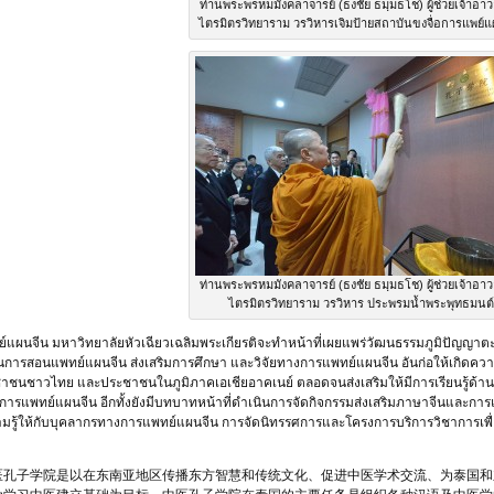
ท่านพระพรหมมังคลาจารย์ (ธงชัย ธมฺมธโช) ผู้ช่วยเจ้าอาว
ไตรมิตรวิทยาราม วรวิหารเจิมป้ายสถาบันขงจื่อการแพย์แ
ท่านพระพรหมมังคลาจารย์ (ธงชัย ธมฺมธโช) ผู้ช่วยเจ้าอาว
ไตรมิตรวิทยาราม วรวิหาร ประพรมน้ำพระพุทธมนต์
์แผนจีน มหาวิทยาลัยหัวเฉียวเฉลิมพระเกียรติจะทำหน้าที่เผยแพร่วัฒนธรรมภูมิปัญญา
ยนการสอนแพทย์แผนจีน ส่งเสริมการศึกษา และวิจัยทางการแพทย์แผนจีน อันก่อให้เกิดความ
ชนชาวไทย และประชาชนในภูมิภาคเอเชียอาคเนย์ ตลอดจนส่งเสริมให้มีการเรียนรู้ด้านภ
การแพทย์แผนจีน อีกทั้งยังมีบทบาทหน้าที่ดำเนินการจัดกิจกรรมส่งเสริมภาษาจีนและการแ
ความรู้ให้กับบุคลากรทางการแพทย์แผนจีน การจัดนิทรรศการและโครงการบริการวิชาการเพ
医孔子学院是以在东南亚地区传播东方智慧和传统文化、促进中医学术交流、为泰国和