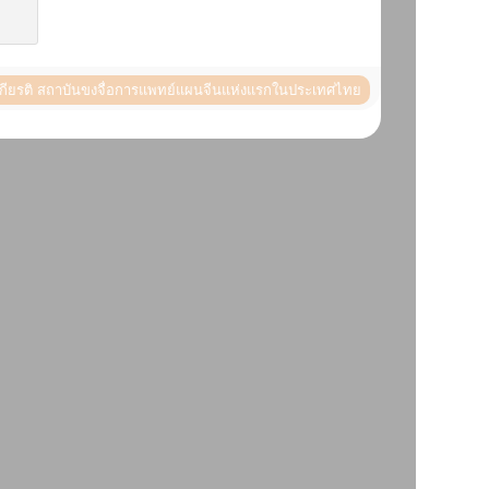
ระเกียรติ สถาบันขงจื่อการแพทย์แผนจีนแห่งแรกในประเทศไทย