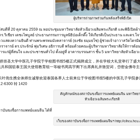
ผู้บริหารถ่ายภาพร่วมกันหลังเสร็จพิธีเปิด
ฤหัสบดีที่ 20 ตุลาคม 2559 ณ หอประชุมมหาวิทยาลัยหัวเฉียวเฉลิมพระเกียรติ และพิธีเปิดผ
ิเชียร เตชะไพบูลย์ ประธานกรรมการมูลนิธิป่อเต็กตึ๊ง ให้เกียรติเป็นประธาน และดร.โจ
แสดงความยินดี ท่านพระพรหมมังคลาจารย์ (ธงชัย ธมฺมธโช) ผู้ช่วยเจ้าอาวาสวัดไตรม
าจารย์ ดร.ประจักษ์ พุ่มวิเศษ อธิการบดี พร้อมด้วยคณะผู้บริหารมหาวิทยาลัยให้การต้อ
การแก่ผู้ที่สนใจ และประชาชนทั่วไป ตั้งอยู่ที่ อาคารบรรณสาร ชั้น 5 มหาวิทยาลัยหัวเฉีย
日，华侨崇圣大学中医孔子学院于学校图书馆5楼正式揭牌成立，并在学校大礼堂举行了
民共和国驻泰王国大使馆教育组一等秘书周高宇阁下出席典礼并致贺词，岱密金佛寺主
尧生携全体师生诚挚欢迎泰国各界人士前来位于学校图书馆5楼的中医孔子学院参
300 转 1420
สัญลักษณ์ของสถาบันขงจื่อการแพทย์แผนจีน มหาวิทยา
หัวเฉียวเฉลิมพระเกียรติ
บันขงจื่อการแพทย์แผนจีน ได้ที่
เว็บของสถาบันขงจื่อการแพทย์แผนจีนฯ http://cihcu.hcu.a