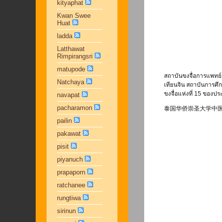
kityaphat
Kwan Swee
Huat
ladda
Latthawat
Rimpirangsri
matupode
สถาบันขงจื่อการแพทย์
Natchaya
เทียนจิน สถาบันการศึ
ขงจื่อแห่งที่ 15 ของป
navapat
pacharamon
泰国华侨崇圣大学中
pailin
pakawat
pisit
piyanuch
prapaporn
ratchanee
rungtiwa
sirinun