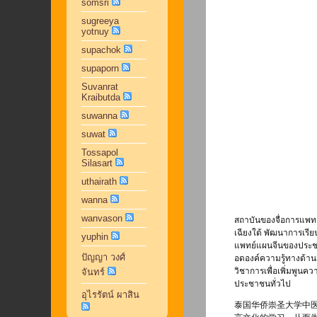
somsri
sugreeya
yotnuy
supachok
supaporn
Suvanrat
Kraibutda
suwanna
suwat
Tossapol
Silasart
uthairath
wanna
wanvason
สถาบันของจื่อการแพทย
เฉียงใต้ พัฒนาการเรี
yuphin
แพทย์แผนจีนของประชา
ปัญญา วงศ์
อดองค์ความรู้ทางด้าน
วิชาการเพื่อเพิ่มพูน
จันทร์
ประชาชนทั่วไป
อุไรรัตน์ ผาสิน
泰国华侨崇圣大学中