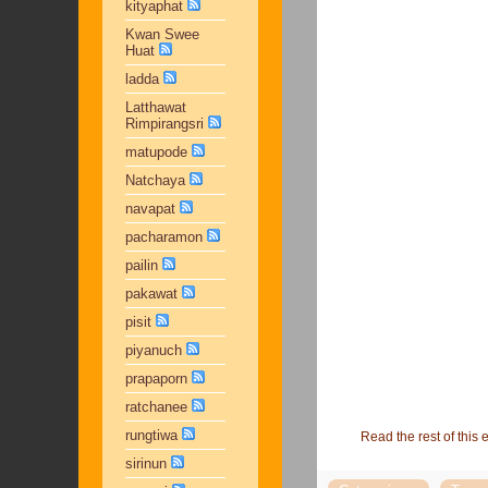
kityaphat
Kwan Swee
Huat
ladda
Latthawat
Rimpirangsri
matupode
Natchaya
navapat
pacharamon
pailin
pakawat
pisit
piyanuch
prapaporn
ratchanee
rungtiwa
Read the rest of this e
sirinun