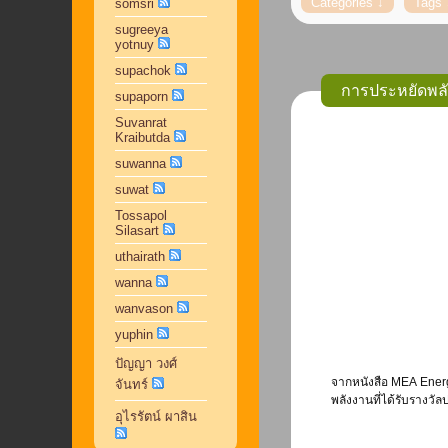
somsri
sugreeya
yotnuy
supachok
การประหยัดพล
supaporn
Suvanrat
Kraibutda
suwanna
suwat
Tossapol
Silasart
uthairath
wanna
wanvason
yuphin
ปัญญา วงศ์
จากหนังสือ MEA Ener
จันทร์
พลังงานที่ได้รับรางวั
อุไรรัตน์ ผาสิน