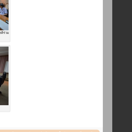
ติร่วม