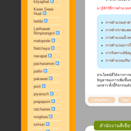
kityaphat
มารู้จักวิธีการคำนว
Kwan Swee
Huat
ladda
การคำนวณหาค่า
Latthawat
การทำกราฟแสดง
Rimpirangsri
การคำนวณน้ำหน
matupode
การคำนวณการใช
Natchaya
การวิเคราะห์ข้อ
navapat
การคำนวณปริม
pacharamon
pailin
ประโยชน์ที่ได้จากการ
pakawat
ปัญหาของการเพิ่มขึ้น
เอกสาร ทั้งนี้กิจกรร
pisit
piyanuch
prapaporn
ratchanee
rungtiwa
sirinun
สำนักงานสีเขียว