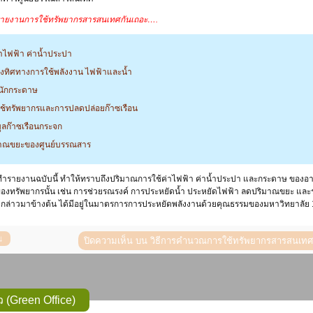
ณรายงานการใช้ทรัพยากรสารสนเทศกันเถอะ….
ไฟฟ้า ค่าน้ำประปา
ทิศทางการใช้พลังงาน ไฟฟ้าและน้ำ
ักกระดาษ
้ทรัพยากรและการปลดปล่อยก๊าซเรือน
มูลก๊าซเรือนกระจก
าณขยะของศูนย์บรรณสาร
ทำรายงานฉบับนี้ ทำให้ทราบถึงปริมาณการใช้ค่าไฟฟ้า ค่าน้ำประปา และกระดาษ ของอา
ของทรัพยากรนั้น เช่น การช่วยรณรงค์ การประหยัดน้ำ ประหยัดไฟฟ้า ลดปริมาณขยะ และ
มดังกล่าวมาข้างต้น ได้มีอยู่ในมาตรการการประหยัดพลังงานด้วยคุณธรรมของมหาวิทยาลัย 
ปิดความเห็น
บน วิธีการคำนวณการใช้ทรัพยากรสารสนเทศ ศ
 (Green Office)