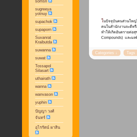
somsri
sugreeya
yotnuy
ในปัจจุบันคนส่วนใหญ่ใช้ชีวิตประจำวันในสถานที่ทำงานไม่น้อยกว่า 8 ชั่วโมง/วัน หรือเกือบครึ่งหนึ่งของชีวิต บางคนอาจใช้เวลาในที่ทำงานมากกว่าที่บ้าน คุณภาพชีวิตของ
supachok
คนในสำนักงานจะดีหรื
supaporn
ทำให้เกิดอันตรายต่อสุ
Suvanrat
Compounds) และมลพิษอ
Kraibutda
suwanna
suwat
Tossapol
Silasart
uthairath
wanna
wanvason
yuphin
ปัญญา วงศ์
จันทร์
อุไรรัตน์ ผาสิน