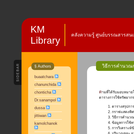
KM
คลังความรู้ ศูนย์บรรณสารสนเ
Library
SIDEBAR
วิธีการคำนวณก
§ Authors
buaatchara
chanunchida
ตามที่ได้รับมอบหมายให้จัดทำรายงานการใช้ทรัพยากรสารสนเทศ ของศูนย์บรรณสารนั้น เพื่อให้สอดคล้องกับยุทธศาสตร์ของศูนย์บรรณสารสนเทศ ในการอนุรักษ์พลังงาน ใน
chonticha
ตารางการใช้ทรัพยากรส
Dr.sanampol
1. ตารางสรุปกา
dussa
2. กราฟแสดงทิ
jittiwan
3. วิธีการคำน
4. ข้อมูลการใช
kamolchanok
5. การวิเคราะห์
6. ปริมาณขยะ 